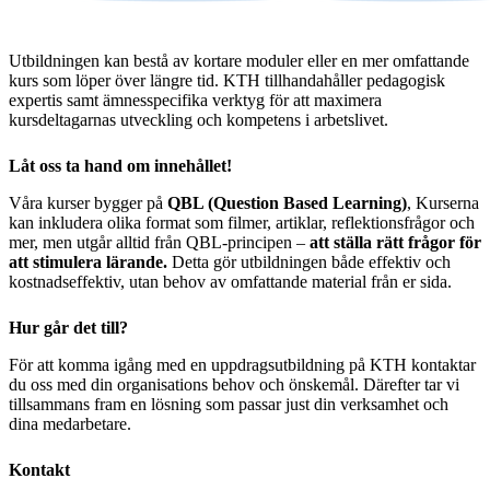
Utbildningen kan bestå av kortare moduler eller en mer omfattande
kurs som löper över längre tid. KTH tillhandahåller pedagogisk
expertis samt ämnesspecifika verktyg för att maximera
kursdeltagarnas utveckling och kompetens i arbetslivet.
Låt oss ta hand om innehållet!
Våra kurser bygger på
QBL (Question Based Learning)
, Kurserna
kan inkludera olika format som filmer, artiklar, reflektionsfrågor och
mer, men utgår alltid från QBL-principen –
att ställa rätt frågor för
att stimulera lärande.
Detta gör utbildningen både effektiv och
kostnadseffektiv, utan behov av omfattande material från er sida.
Hur går det till?
För att komma igång med en uppdragsutbildning på KTH kontaktar
du oss med din organisations behov och önskemål. Därefter tar vi
tillsammans fram en lösning som passar just din verksamhet och
dina medarbetare.
Kontakt