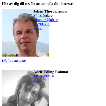
Hör av dig till oss för att anmäla ditt intresse.
Johan Thorbiörnson
föreståndare
johantor@kth.se
08790
7289
Profil
Digitalt lärande
Adèle Edling Rahmat
adeler@kth.se
Profil