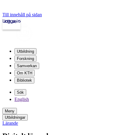
Till innehåll på sidan
Logga in
kth.se
Utbildning
Forskning
Samverkan
Om KTH
Bibliotek
Sök
English
Meny
Utbildningar
Lärande