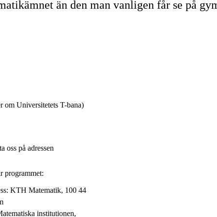
atikämnet än den man vanligen får se på gym
r om Universitetets T-bana)
a oss på adressen
rar programmet:
dress: KTH Matematik, 100 44
lm
Matematiska institutionen,