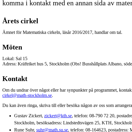
komma i kontakt med en annan sida av matem
Årets cirkel
Ämnet för Matematiska cirkeln, läsår 2016/2017, handlar om tal.
Möten
Lokal: Sal 15
Adress: Kräftriket hus 5, Stockholm (Obs! Busshållplats Albano, söde
Kontakt
Om du undrar över något eller har synpunkter på programmet, kontakt
cirkel@math-stockholm.se
.
Du kan även ringa, skriva till eller besöka någon av oss som arrange
Gustav Zickert,
zickert@kth.se
, telefon: 08-790 72 20, posta
Stockholm, besöksadress: Lindstedtsvägen 25, KTH, Stockho
Rune Suhr,
suhr@math.su.se
, telefon: 08‑164623, postadress: 