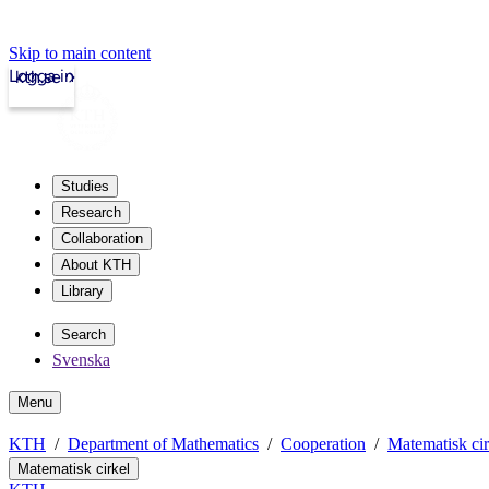
Skip to main content
Logga in
kth.se
Studies
Research
Collaboration
About KTH
Library
Search
Svenska
Menu
KTH
Department of Mathematics
Cooperation
Matematisk cir
Matematisk cirkel