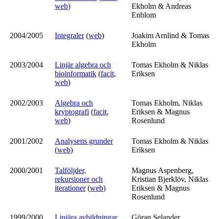
web
)
Ekholm & Andreas
Enblom
2004/2005
Integraler
(
web
)
Joakim Arnlind & Tomas
Ekholm
2003/2004
Linjär algebra och
Tomas Ekholm & Niklas
bioinformatik
(
facit
,
Eriksen
web
)
2002/2003
Algebra och
Tomas Ekholm, Niklas
kryptografi
(
facit
,
Eriksen & Magnus
web
)
Rosenlund
2001/2002
Analysens grunder
Tomas Ekholm & Niklas
(
web
)
Eriksen
2000/2001
Talföljder,
Magnus Aspenberg,
rekursioner och
Kristian Bjerklöv, Niklas
iterationer
(
web
)
Eriksen & Magnus
Rosenlund
1999/2000
Linjära avbildningar
Göran Selander