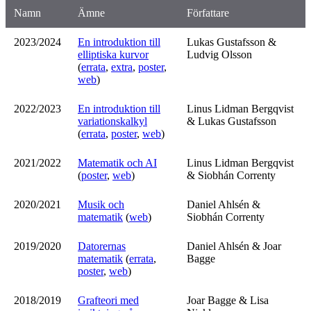
Namn
Ämne
Författare
2023/2024
En introduktion till
Lukas Gustafsson &
elliptiska kurvor
Ludvig Olsson
(
errata
,
extra
,
poster
,
web
)
2022/2023
En introduktion till
Linus Lidman Bergqvist
variationskalkyl
& Lukas Gustafsson
(
errata
,
poster
,
web
)
2021/2022
Matematik och AI
Linus Lidman Bergqvist
(
poster
,
web
)
& Siobhán Correnty
2020/2021
Musik och
Daniel Ahlsén &
matematik
(
web
)
Siobhán Correnty
2019/2020
Datorernas
Daniel Ahlsén & Joar
matematik
(
errata
,
Bagge
poster
,
web
)
2018/2019
Grafteori med
Joar Bagge & Lisa