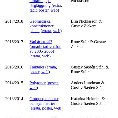
inriktning på
Nicklasson
färgläggning
(
extra
,
facit
,
poster
,
web
)
2017/2018
Geometriska
Lisa Nicklasson &
konstruktioner i
Gustav Zickert
planet
(
errata
,
web
)
2016/2017
Vad är ett tal?
Rune Suhr & Gustav
(omarbetad version
Zickert
av 2005-2006)
(
errata
,
web
)
2015/2016
Fraktaler
(
errata
,
Gustav Sædén Ståhl &
poster
,
web
)
Rune Suhr
2014/2015
Polytoper
(
poster
,
Anders Lundman &
web
)
Gustav Sædén Ståhl
2013/2014
Grupper, mönster
Katarina Heinrich &
och symmetrier
Gustav Sædén Ståhl
(
errata
,
poster
,
web
)