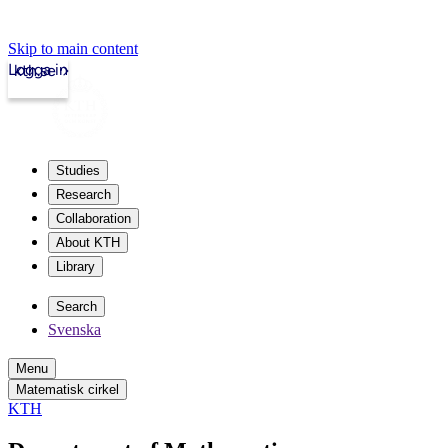
Skip to main content
Logga in
kth.se
Studies
Research
Collaboration
About KTH
Library
Search
Svenska
Menu
Matematisk cirkel
KTH