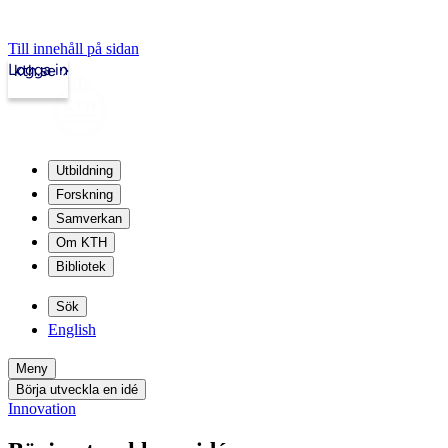
Till innehåll på sidan
Logga in
kth.se
Utbildning
Forskning
Samverkan
Om KTH
Bibliotek
Sök
English
Meny
Börja utveckla en idé
Innovation