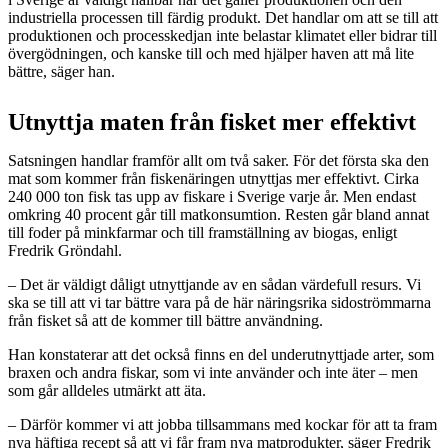
industriella processen till färdig produkt. Det handlar om att se till att
produktionen och processkedjan inte belastar klimatet eller bidrar till
övergödningen, och kanske till och med hjälper haven att må lite
bättre, säger han.
Utnyttja maten från fisket mer effektivt
Satsningen handlar framför allt om två saker. För det första ska den
mat som kommer från fiskenäringen utnyttjas mer effektivt. Cirka
240 000 ton fisk tas upp av fiskare i Sverige varje år. Men endast
omkring 40 procent går till matkonsumtion. Resten går bland annat
till foder på minkfarmar och till framställning av biogas, enligt
Fredrik Gröndahl.
– Det är väldigt dåligt utnyttjande av en sådan värdefull resurs. Vi
ska se till att vi tar bättre vara på de här näringsrika sidoströmmarna
från fisket så att de kommer till bättre användning.
Han konstaterar att det också finns en del underutnyttjade arter, som
braxen och andra fiskar, som vi inte använder och inte äter – men
som går alldeles utmärkt att äta.
– Därför kommer vi att jobba tillsammans med kockar för att ta fram
nya häftiga recept så att vi får fram nya matprodukter, säger Fredrik