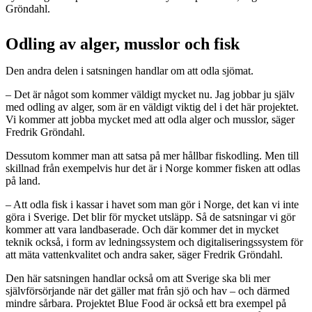
Gröndahl.
Odling av alger, musslor och fisk
Den andra delen i satsningen handlar om att odla sjömat.
– Det är något som kommer väldigt mycket nu. Jag jobbar ju själv
med odling av alger, som är en väldigt viktig del i det här projektet.
Vi kommer att jobba mycket med att odla alger och musslor, säger
Fredrik Gröndahl.
Dessutom kommer man att satsa på mer hållbar fiskodling. Men till
skillnad från exempelvis hur det är i Norge kommer fisken att odlas
på land.
– Att odla fisk i kassar i havet som man gör i Norge, det kan vi inte
göra i Sverige. Det blir för mycket utsläpp. Så de satsningar vi gör
kommer att vara landbaserade. Och där kommer det in mycket
teknik också, i form av ledningssystem och digitaliseringssystem för
att mäta vattenkvalitet och andra saker, säger Fredrik Gröndahl.
Den här satsningen handlar också om att Sverige ska bli mer
självförsörjande när det gäller mat från sjö och hav – och därmed
mindre sårbara. Projektet Blue Food är också ett bra exempel på