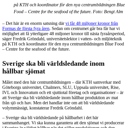
på KTH och koordinator för den nya centrumbildningen Blue
Food – Centre for the seafood of the future. Foto: Bengt Alm
– Det här är en enorm satsning där
vi får 48 miljoner kronor från
Formas de första fyra åren
. Sedan om centrumet går bra får har vi
möjlighet att få ytterligare 48 miljoner kronor till nästa fyraårsperiod,
säger Fredrik Gröndahl, universitetslektor i vatten- och miljöteknik
på KTH och koordinator för den nya centrumbildningen Blue Food
– Centre for the seafood of the future.
Sverige ska bli världsledande inom
hållbar sjömat
Målet med den här centrumbildningen – där KTH samverkar med
Göteborgs universitet, Chalmers, SLU, Uppsala universitet, Rise,
IVL och Innovatum och ett sjuttiotal företag och organisationer – är
att Sverige ska bli världsledande inom hållbar produktion av mat
från sjö och hav. Men det handlar inte om att bli världsledande
volymmässigt, konstaterar Fredrik Gröndahl.
– Sverige ska bli världsledande på hållbarhet i det här
sammanhanget. Vi ska kunna garantera att den sjömat vi producerar
i Sverige är väldigt hållbar när det gäller produktionen och den