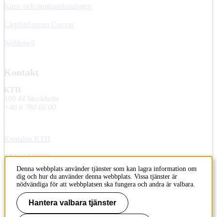
Kurs- och programkatalogen
Lärplattformen Canvas
Webbmejl
Kontakt
KTH
100 44 Stockholm
+46 8 790 60 00
Kontakta KTH
Jobba på KTH
Denna webbplats använder tjänster som kan lagra information om
Press och media
dig och hur du använder denna webbplats. Vissa tjänster är
nödvändiga för att webbplatsen ska fungera och andra är valbara.
Faktura och betalning KTH
Hantera valbara tjänster
Om KTH:s webbplatser