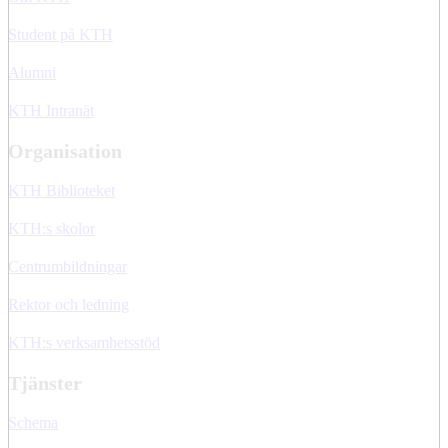
Student på KTH
Alumni
KTH Intranät
Organisation
KTH Biblioteket
KTH:s skolor
Centrumbildningar
Rektor och ledning
KTH:s verksamhetsstöd
Tjänster
Schema