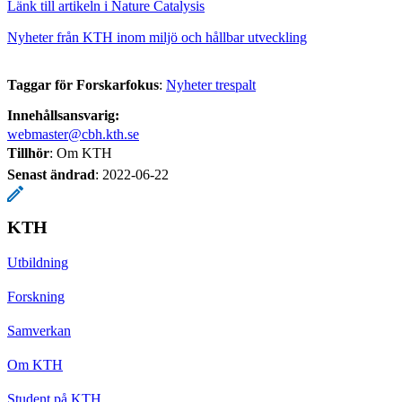
Länk till artikeln i Nature Catalysis
Nyheter från KTH inom miljö och hållbar utveckling
Taggar för Forskarfokus
:
Nyheter trespalt
Innehållsansvarig:
webmaster@cbh.kth.se
Tillhör
: Om KTH
Senast ändrad
:
2022-06-22
KTH
Utbildning
Forskning
Samverkan
Om KTH
Student på KTH