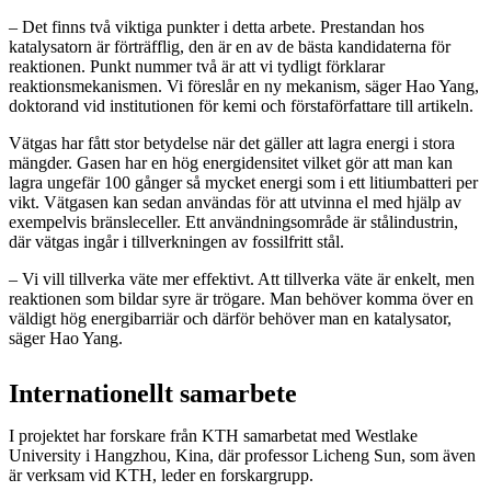
– Det finns två viktiga punkter i detta arbete. Prestandan hos
katalysatorn är förträfflig, den är en av de bästa kandidaterna för
reaktionen. Punkt nummer två är att vi tydligt förklarar
reaktionsmekanismen. Vi föreslår en ny mekanism, säger Hao Yang,
doktorand vid institutionen för kemi och förstaförfattare till artikeln.
Vätgas har fått stor betydelse när det gäller att lagra energi i stora
mängder. Gasen har en hög energidensitet vilket gör att man kan
lagra ungefär 100 gånger så mycket energi som i ett litiumbatteri per
vikt. Vätgasen kan sedan användas för att utvinna el med hjälp av
exempelvis bränsleceller. Ett användningsområde är stålindustrin,
där vätgas ingår i tillverkningen av fossilfritt stål.
– Vi vill tillverka väte mer effektivt. Att tillverka väte är enkelt, men
reaktionen som bildar syre är trögare. Man behöver komma över en
väldigt hög energibarriär och därför behöver man en katalysator,
säger Hao Yang.
Internationellt samarbete
I projektet har forskare från KTH samarbetat med Westlake
University i Hangzhou, Kina, där professor Licheng Sun, som även
är verksam vid KTH, leder en forskargrupp.