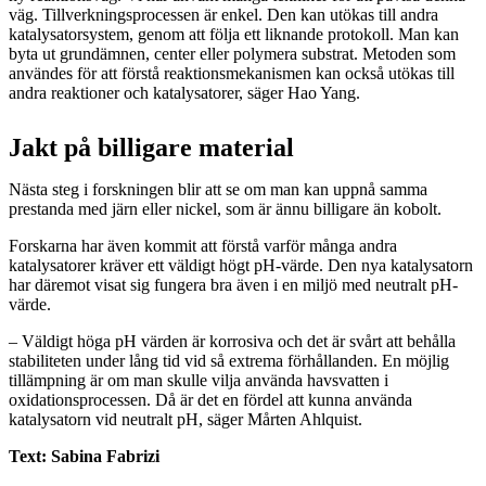
väg. Tillverkningsprocessen är enkel. Den kan utökas till andra
katalysatorsystem, genom att följa ett liknande protokoll. Man kan
byta ut grundämnen, center eller polymera substrat. Metoden som
användes för att förstå reaktionsmekanismen kan också utökas till
andra reaktioner och katalysatorer, säger Hao Yang.
Jakt på billigare material
Nästa steg i forskningen blir att se om man kan uppnå samma
prestanda med järn eller nickel, som är ännu billigare än kobolt.
Forskarna har även kommit att förstå varför många andra
katalysatorer kräver ett väldigt högt pH-värde. Den nya katalysatorn
har däremot visat sig fungera bra även i en miljö med neutralt pH-
värde.
– Väldigt höga pH värden är korrosiva och det är svårt att behålla
stabiliteten under lång tid vid så extrema förhållanden. En möjlig
tillämpning är om man skulle vilja använda havsvatten i
oxidationsprocessen. Då är det en fördel att kunna använda
katalysatorn vid neutralt pH, säger Mårten Ahlquist.
Text: Sabina Fabrizi