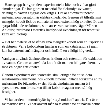
– Hans grupp har gjort den experimentella biten och vi har gjort
simuleringar. De har gjort ett material för elektrolys av vatten,
delning av vatten i syrgas och vätgas. Det är ett extremt poröst
material som dessutom är elektriskt ledande. Genom att tillsätta små
mängder kobolt fick de ett material med extremt hög aktivitet för den
syrgasbildande reaktionen, som anses vara svårare, säger Mårten
Ahlquist, professor i teoretisk katalys vid avdelningen för teoretisk
kemi och biologi.
– Det här materialet består av små mängder kobolt som är utspridda i
strukturen. Varje koboltatom fungerar som en katalysator, så man
kan ha extremt små mängder och ändå få en väldigt hög verkan.
Vanligen används ädelmetallerna iridium och rutenium för oxidation
av vatten. Genom att använda kobolt får man ett billigare alternativ
med en högre effektivitet.
Genom experiment och teoretiska simuleringar för att studera
reaktionsmekanismerna hos koboltatomerna, hittade forskarna en ny
mekanism för bildandet av den första bindningen mellan två
syreatomer, som är orsaken till att kobolt reagerar med så hög
hastighet.
– Vi kallar den intramolekylär hydroxyl nukleofil attack. Det är en
ny reaktionsväg. Vi har använt många tekniker för att påvisa denna