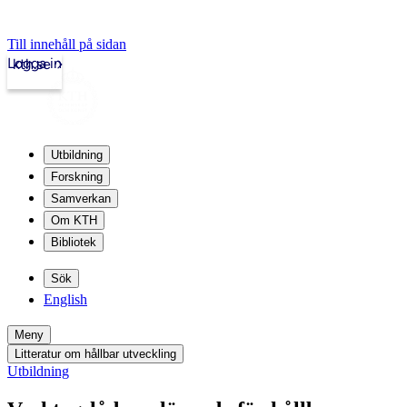
Till innehåll på sidan
Logga in
kth.se
Utbildning
Forskning
Samverkan
Om KTH
Bibliotek
Sök
English
Meny
Litteratur om hållbar utveckling
Utbildning