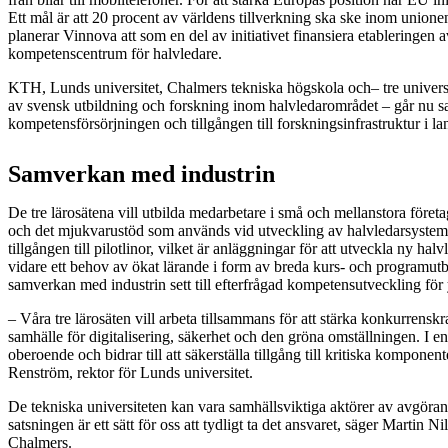
Ett mål är att 20 procent av världens tillverkning ska ske inom unione
planerar Vinnova att som en del av initiativet finansiera etableringen av
kompetenscentrum för halvledare.
KTH, Lunds universitet, Chalmers tekniska högskola och– tre universit
av svensk utbildning och forskning inom halvledarområdet – går nu s
kompetensförsörjningen och tillgången till forskningsinfrastruktur i la
Samverkan med industrin
De tre lärosätena vill utbilda medarbetare i små och mellanstora företa
och det mjukvarustöd som används vid utveckling av halvledarsystem.
tillgången till pilotlinor, vilket är anläggningar för att utveckla ny hal
vidare ett behov av ökat lärande i form av breda kurs- och programu
samverkan med industrin sett till efterfrågad kompetensutveckling fö
– Våra tre lärosäten vill arbeta tillsammans för att stärka konkurrenskr
samhälle för digitalisering, säkerhet och den gröna omställningen. I en
oberoende och bidrar till att säkerställa tillgång till kritiska komponen
Renström, rektor för Lunds universitet.
De tekniska universiteten kan vara samhällsviktiga aktörer av avgöra
satsningen är ett sätt för oss att tydligt ta det ansvaret, säger Martin Ni
Chalmers.