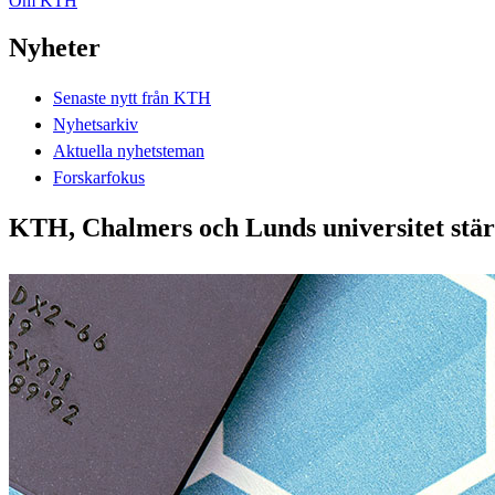
Om KTH
Nyheter
Senaste nytt från KTH
Nyhetsarkiv
Aktuella nyhetsteman
Forskarfokus
KTH, Chalmers och Lunds universitet stä