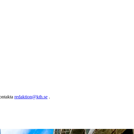
kontakta
redaktion@kth.se
.