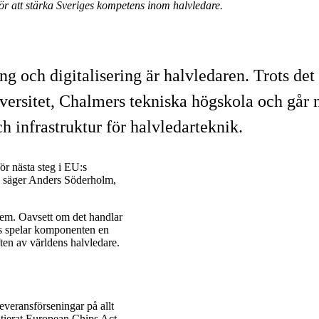
r att stärka Sveriges kompetens inom halvledare.
ch digitalisering är halvledaren. Trots det l
versitet, Chalmers tekniska högskola och går
 infrastruktur för halvledarteknik.
ör nästa steg i EU:s
a, säger Anders Söderholm,
tem. Oavsett om det handlar
gens spelar komponenten en
ften av världens halvledare.
everansförseningar på allt
nitierat European Chips Act.