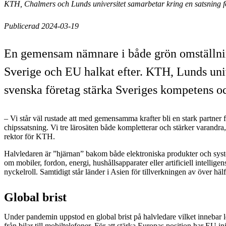
KTH, Chalmers och Lunds universitet samarbetar kring en satsning fö
Publicerad 2024-03-19
En gemensam nämnare i både grön omställning o
Sverige och EU halkat efter. KTH, Lunds uni
svenska företag stärka Sveriges kompetens och
– Vi står väl rustade att med gemensamma krafter bli en stark partner f
chipssatsning. Vi tre lärosäten både kompletterar och stärker varandr
rektor för KTH.
Halvledaren är ”hjärnan” bakom både elektroniska produkter och sys
om mobiler, fordon, energi, hushållsapparater eller artificiell intelli
nyckelroll. Samtidigt står länder i Asien för tillverkningen av över häl
Global brist
Under pandemin uppstod en global brist på halvledare vilket innebar l
från bilar till mobiltelefoner. För att stärka Europas position har EU i