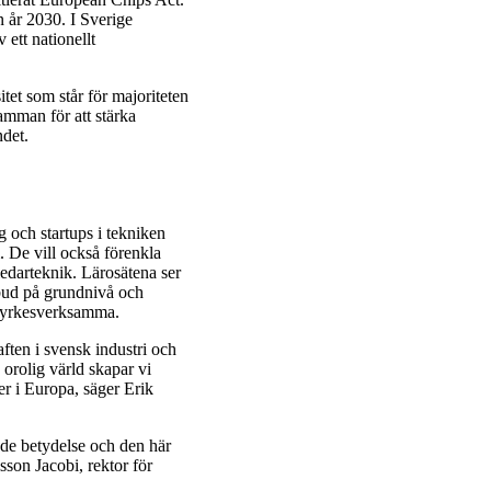
n år 2030. I Sverige
 ett nationellt
et som står för majoriteten
amman för att stärka
ndet.
g och startups i tekniken
 De vill också förenkla
vledarteknik. Lärosätena ser
tbud på grundnivå och
r yrkesverksamma.
aften i svensk industri och
 orolig värld skapar vi
ter i Europa, säger Erik
nde betydelse och den här
lsson Jacobi, rektor för