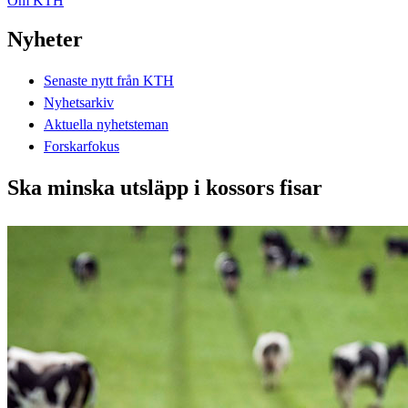
Om KTH
Nyheter
Senaste nytt från KTH
Nyhetsarkiv
Aktuella nyhetsteman
Forskarfokus
Ska minska utsläpp i kossors fisar