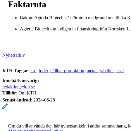
Faktaruta
Bakom Agteria Biotech står förutom medgrundaren tillik
Agteria Biotech tog nyligen in finansiering från Norrsken L
Nyhetsarkiv
KTH Taggar
:
ko
foder
hållbar produktion
metan
växthusgaser
Innehållsansvarig:
redaktion@kth.se
Tillhör
: Om KTH
Senast ändrad
:
2024-06-28
Om du vill använda den här nyhetsartikeln i andra sammanhang, 