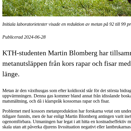
Initiala laboratorietester visade en reduktion av metan på 92 till 99
Publicerad 2024-06-28
KTH-studenten Martin Blomberg har tillsamma
metanutsläppen från kors rapar och fisar med 
länge.
Metan är den växthusgas som efter koldioxid står för det största bidrage
uppvärmningen. Denna gas kommer bland annat från idisslande boskap
matsmältning, och då i klarspråk kossornas rapar och fisar.
Problemet med kossors metanproduktion har forskarna vetat om under 
tidigare funnits, men de har enligt Martin Blomberg antingen varit ine
ogenomförbara. Utmaningen har legat i att hitta en kostnadseffektiv m
skala utan att påverka djurens livssituation negativt eller lantbrukarnas