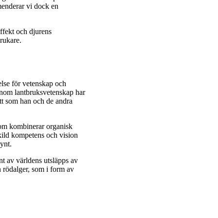
menderar vi dock en
.
ffekt och djurens
rukare.
else för vetenskap och
inom lantbruksvetenskap har
ätt som han och de andra
som kombinerar organisk
skild kompetens och vision
synt.
nt av världens utsläpps av
 rödalger, som i form av