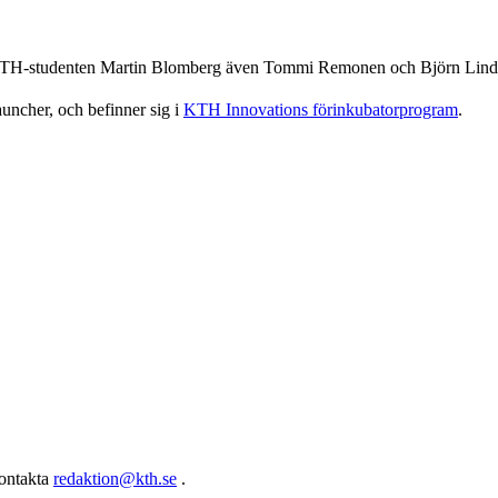
a KTH-studenten Martin Blomberg även Tommi Remonen och Björn Lind
auncher, och befinner sig i
KTH Innovations förinkubatorprogram
.
kontakta
redaktion@kth.se
.