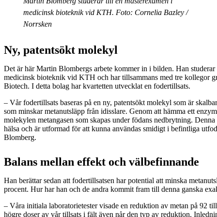
Martin Blomberg studerar till en masterexamen i
medicinsk bioteknik vid KTH. Foto: Cornelia Bazley /
Norrsken
Ny, patentsökt molekyl
Det är här Martin Blombergs arbete kommer in i bilden. Han studerar 
medicinsk bioteknik vid KTH och har tillsammans med tre kollegor gr
Biotech. I detta bolag har kvartetten utvecklat en fodertillsats.
– Vår fodertillsats baseras på en ny, patentsökt molekyl som är skalbar 
som minskar metanutsläpp från idisslare. Genom att hämma ett enzym
molekylen metangasen som skapas under födans nedbrytning. Denna m
hälsa och är utformad för att kunna användas smidigt i befintliga utfod
Blomberg.
Balans mellan effekt och välbefinnande
Han berättar sedan att fodertillsatsen har potential att minska metanut
procent. Hur har han och de andra kommit fram till denna ganska exak
– Våra initiala laboratorietester visade en reduktion av metan på 92 till
högre doser av vår tillsats i fält även når den typ av reduktion. Inledn