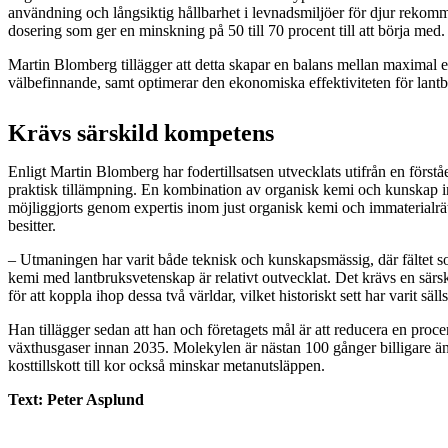
användning och långsiktig hållbarhet i levnadsmiljöer för djur rekom
dosering som ger en minskning på 50 till 70 procent till att börja med
Martin Blomberg tillägger att detta skapar en balans mellan maximal e
välbefinnande, samt optimerar den ekonomiska effektiviteten för lantb
Krävs särskild kompetens
Enligt Martin Blomberg har fodertillsatsen utvecklats utifrån en förstå
praktisk tillämpning. En kombination av organisk kemi och kunskap 
möjliggjorts genom expertis inom just organisk kemi och immaterialr
besitter.
– Utmaningen har varit både teknisk och kunskapsmässig, där fältet 
kemi med lantbruksvetenskap är relativt outvecklat. Det krävs en sär
för att koppla ihop dessa två världar, vilket historiskt sett har varit säll
Han tillägger sedan att han och företagets mål är att reducera en proce
växthusgaser innan 2035. Molekylen är nästan 100 gånger billigare än
kosttillskott till kor också minskar metanutsläppen.
Text: Peter Asplund