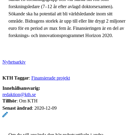
forskningsledare (7–12 år efter avlagd doktorsexamen).
Sökande ska ha potential att bli världsledande inom sitt
område. Bidragens storlek är upp till eller lite drygt 2 miljoner
euro för en period av max fem år. Finansieringen är en del av
forsknings- och innovationsprogrammet Horizon 2020.
Nyhetsarkiv
KTH Taggar
:
Finansierade projekt
Innehållsansvarig:
redaktion@kth.se
Tillhör
: Om KTH
Senast ändrad
:
2020-12-09
Om du vill använda den här nyhetsartikeln i andra