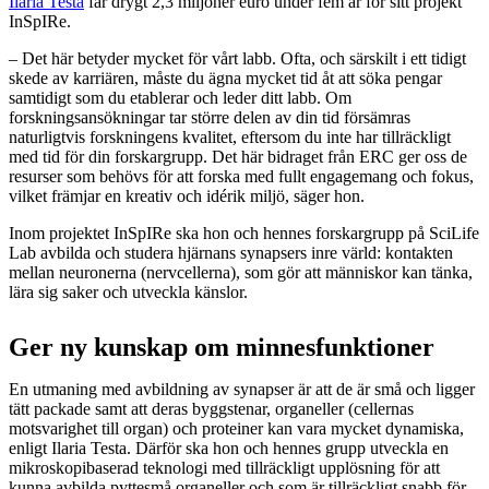
Ilaria Testa
får drygt 2,3 miljoner euro under fem år för sitt projekt
InSpIRe.
– Det här betyder mycket för vårt labb. Ofta, och särskilt i ett tidigt
skede av karriären, måste du ägna mycket tid åt att söka pengar
samtidigt som du etablerar och leder ditt labb. Om
forskningsansökningar tar större delen av din tid försämras
naturligtvis forskningens kvalitet, eftersom du inte har tillräckligt
med tid för din forskargrupp. Det här bidraget från ERC ger oss de
resurser som behövs för att forska med fullt engagemang och fokus,
vilket främjar en kreativ och idérik miljö, säger hon.
Inom projektet InSpIRe ska hon och hennes forskargrupp på SciLife
Lab avbilda och studera hjärnans synapsers inre värld: kontakten
mellan neuronerna (nervcellerna), som gör att människor kan tänka,
lära sig saker och utveckla känslor.
Ger ny kunskap om minnesfunktioner
En utmaning med avbildning av synapser är att de är små och ligger
tätt packade samt att deras byggstenar, organeller (cellernas
motsvarighet till organ) och proteiner kan vara mycket dynamiska,
enligt Ilaria Testa. Därför ska hon och hennes grupp utveckla en
mikroskopibaserad teknologi med tillräckligt upplösning för att
kunna avbilda pyttesmå organeller och som är tillräckligt snabb för