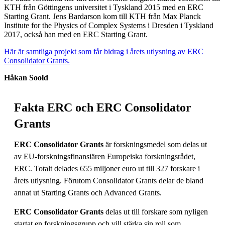
KTH från Göttingens universitet i Tyskland 2015 med en ERC
Starting Grant. Jens Bardarson kom till KTH från Max Planck
Institute for the Physics of Complex Systems i Dresden i Tyskland
2017, också han med en ERC Starting Grant.
Här är samtliga projekt som får bidrag i årets utlysning av ERC
Consolidator Grants.
Håkan Soold
Fakta ERC och ERC Consolidator
Grants
ERC Consolidator Grants
är forskningsmedel som delas ut
av EU-forskningsfinansiären Europeiska forskningsrådet,
ERC. Totalt delades 655 miljoner euro ut till 327 forskare i
årets utlysning. Förutom Consolidator Grants delar de bland
annat ut Starting Grants och Advanced Grants.
ERC Consolidator Grants
delas ut till forskare som nyligen
startat en forskningsgrupp och vill stärka sin roll som