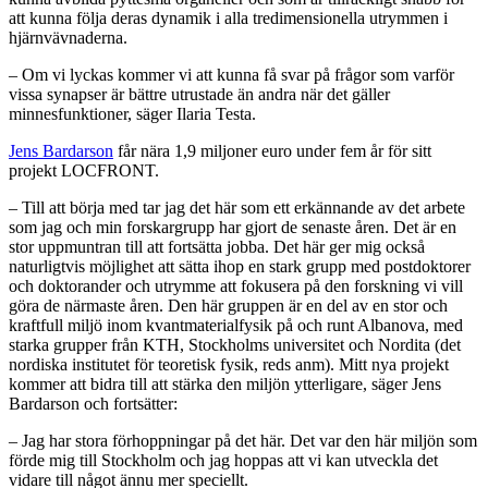
att kunna följa deras dynamik i alla tredimensionella utrymmen i
hjärnvävnaderna.
– Om vi lyckas kommer vi att kunna få svar på frågor som varför
vissa synapser är bättre utrustade än andra när det gäller
minnesfunktioner, säger Ilaria Testa.
Jens Bardarson
får nära 1,9 miljoner euro under fem år för sitt
projekt LOCFRONT.
– Till att börja med tar jag det här som ett erkännande av det arbete
som jag och min forskargrupp har gjort de senaste åren. Det är en
stor uppmuntran till att fortsätta jobba. Det här ger mig också
naturligtvis möjlighet att sätta ihop en stark grupp med postdoktorer
och doktorander och utrymme att fokusera på den forskning vi vill
göra de närmaste åren. Den här gruppen är en del av en stor och
kraftfull miljö inom kvantmaterialfysik på och runt Albanova, med
starka grupper från KTH, Stockholms universitet och Nordita (det
nordiska institutet för teoretisk fysik, reds anm). Mitt nya projekt
kommer att bidra till att stärka den miljön ytterligare, säger Jens
Bardarson och fortsätter:
– Jag har stora förhoppningar på det här. Det var den här miljön som
förde mig till Stockholm och jag hoppas att vi kan utveckla det
vidare till något ännu mer speciellt.