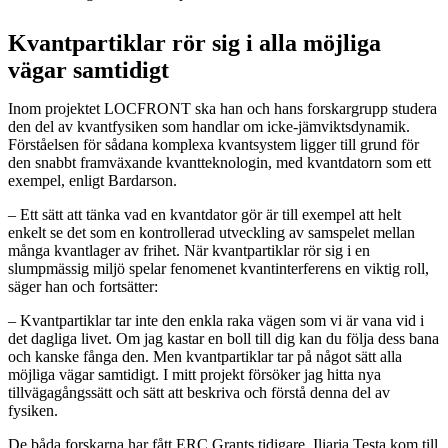
Kvantpartiklar rör sig i alla möjliga
vägar samtidigt
Inom projektet LOCFRONT ska han och hans forskargrupp studera
den del av kvantfysiken som handlar om icke-jämviktsdynamik.
Förståelsen för sådana komplexa kvantsystem ligger till grund för
den snabbt framväxande kvantteknologin, med kvantdatorn som ett
exempel, enligt Bardarson.
– Ett sätt att tänka vad en kvantdator gör är till exempel att helt
enkelt se det som en kontrollerad utveckling av samspelet mellan
många kvantlager av frihet. När kvantpartiklar rör sig i en
slumpmässig miljö spelar fenomenet kvantinterferens en viktig roll,
säger han och fortsätter:
– Kvantpartiklar tar inte den enkla raka vägen som vi är vana vid i
det dagliga livet. Om jag kastar en boll till dig kan du följa dess bana
och kanske fånga den. Men kvantpartiklar tar på något sätt alla
möjliga vägar samtidigt. I mitt projekt försöker jag hitta nya
tillvägagångssätt och sätt att beskriva och förstå denna del av
fysiken.
De båda forskarna har fått ERC Grants tidigare. Iliaria Testa kom till