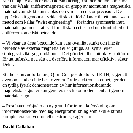
Med hjälp av avancerade datorsimuleringar studerade forskarteamet
van der Waals-antiferromagneter, en grupp av atomtunna magnetiska
material vars skikt kan staplas och vridas med stor precision. De
upptäckte att genom att vrida ett skikt i förhållande till ett annat – en
metod som kallas ”twist engineering” – förändras symmetrin inuti
materialet på precis rätt sätt för att skapa ett starkt och kontrollerbart
antiferromagnetiskt beteende.
– Vi visar att detta beteende kan vara ovanligt starkt och inte är
beroende av externa magnetfält eller giftiga, sällsynta, eller
strategiskt viktiga grundämnen. Det gör det till en attraktiv plattform
för att utforska nya sätt att överföra information mer effektivt, säger
Delin.
Studiens huvudförfattare, Qirui Cui, postdoktor vid KTH, säger att
även om studien inte beskriver en färdig elektronisk enhet, ger den
en tydlig fysisk demonstration av hur informationsbärande
magnetiska signaler kan genereras och kontrolleras enbart genom
materialdesign.
– Resultaten erbjuder en ny grund för framtida forskning om
informationsteknik med låg energiförbrukning som skulle kunna
komplettera konventionell elektronik, säger han.
David Callahan