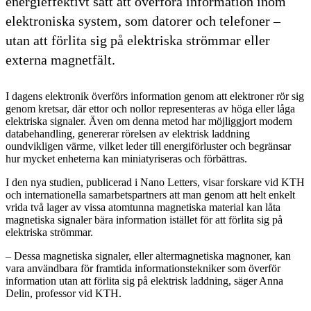
energieffektivt sätt att överföra information inom
elektroniska system, som datorer och telefoner –
utan att förlita sig på elektriska strömmar eller
externa magnetfält.
I dagens elektronik överförs information genom att elektroner rör sig
genom kretsar, där ettor och nollor representeras av höga eller låga
elektriska signaler. Även om denna metod har möjliggjort modern
databehandling, genererar rörelsen av elektrisk laddning
oundvikligen värme, vilket leder till energiförluster och begränsar
hur mycket enheterna kan miniatyriseras och förbättras.
I den nya studien, publicerad i Nano Letters, visar forskare vid KTH
och internationella samarbetspartners att man genom att helt enkelt
vrida två lager av vissa atomtunna magnetiska material kan låta
magnetiska signaler bära information istället för att förlita sig på
elektriska strömmar.
– Dessa magnetiska signaler, eller altermagnetiska magnoner, kan
vara användbara för framtida informationstekniker som överför
information utan att förlita sig på elektrisk laddning, säger Anna
Delin, professor vid KTH.