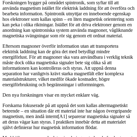
Forskningen bygger på området spintronik, som syftar till att
använda magnetism istället för elektrisk laddning för att överföra och
bearbeta information. Spintronik utnyttjar en inneboende egenskap
hos elektroner som kallas spinn – en liten magnetisk orientering som
kan peka i olika riktningar. Istället för att driva elektroner genom en
anordning kan spintroniska system använda magnoner, vågliknande
magnetiska svängningar som rör sig genom ett ordnat material.
Eftersom magnoner överför information utan att transportera
elektrisk laddning kan de göra det med betydligt mindre
energiförlust. För att magnoner ska vara användbara i verklig teknik
måste dock olika magnetiska signaler bete sig olika så att
informationen kan kontrolleras och styras. Att uppnå denna
separation har vanligtvis krävt starka magnetfält eller komplexa
materialstrukturer, vilket medför ökade kostnader, högre
energiförbrukning och begränsningar i utformningen.
Den nya forskningen visar en mycket enklare väg.
Forskarna fokuserade på att uppnå det som kallas altermagnetiskt
beteende – en situation där ett material inte har någon övergripande
magnetism, men ändå internt[A1] separerar magnetiska signaler så
att deras vägar kan styras. I praktiken innebär detta att materialet
självt definierar hur magnetisk information flödar.