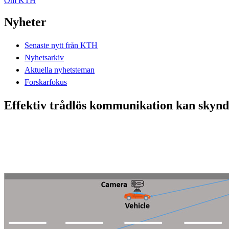
Om KTH
Nyheter
Senaste nytt från KTH
Nyhetsarkiv
Aktuella nyhetsteman
Forskarfokus
Effektiv trådlös kommunikation kan skynda