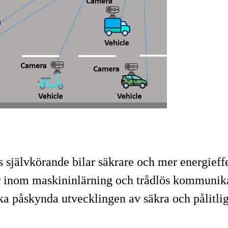
s självkörande bilar säkrare och mer energieff
r inom maskininlärning och trådlös kommunik
ka påskynda utvecklingen av säkra och pålitl