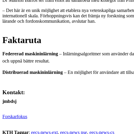
Dr Mairton Barros ser fram emot att samarbeta med kollegor från Prin
– Det här är en unik möjlighet att etablera nya vetenskapliga samarbe
internationell skala. Förhoppningsvis kan det främja ny forskning som 
lärande och fordonskommunikation, avslutar han.
Faktaruta
Federerad maskininlärning
– Inlärningsalgoritmer som använder data
och uppnå bättre resultat.
Distribuerad maskininlärning
– En möjlighet för användare att till
Kontakt:
jmbdsj
Forskarfokus
KTH Taggar
:
eecs-news-ext
eecs-news nse
eecs-news-cs