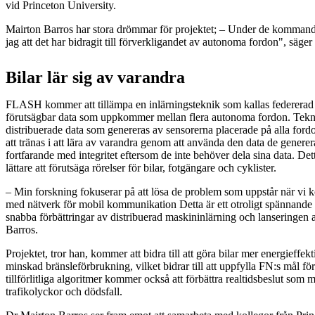
vid Princeton University.
Mairton Barros har stora drömmar för projektet; – Under de kommande
jag att det har bidragit till förverkligandet av autonoma fordon", säger
Bilar lär sig av varandra
FLASH kommer att tillämpa en inlärningsteknik som kallas federerad i
förutsägbar data som uppkommer mellan flera autonoma fordon. Tek
distribuerade data som genereras av sensorerna placerade på alla fo
att tränas i att lära av varandra genom att använda den data de generer
fortfarande med integritet eftersom de inte behöver dela sina data. De
lättare att förutsäga rörelser för bilar, fotgängare och cyklister.
– Min forskning fokuserar på att lösa de problem som uppstår när vi k
med nätverk för mobil kommunikation Detta är ett otroligt spännande 
snabba förbättringar av distribuerad maskininlärning och lanseringen
Barros.
Projektet, tror han, kommer att bidra till att göra bilar mer energieffek
minskad bränsleförbrukning, vilket bidrar till att uppfylla FN:s mål fö
tillförlitliga algoritmer kommer också att förbättra realtidsbeslut som 
trafikolyckor och dödsfall.