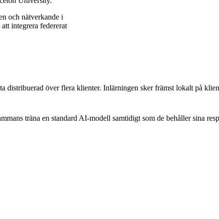
ceton University.
ten och nätverkande i
att integrera federerat
 distribuerad över flera klienter. Inlärningen sker främst lokalt på kli
sammans träna en standard AI-modell samtidigt som de behåller sina res