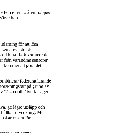
 fem eller tio åren hoppas
 säger han.
nlärning för att lösa
niken använder den
rdon. I huvudsak kommer de
ar från varandras sensorer,
tta kommer att göra det
ombinerar federerat lärande
forskningsfält på grund av
 av 5G-mobilnätverk, säger
tiva, ge lägre utsläpp och
r hållbar utveckling. Mer
minskar risken för