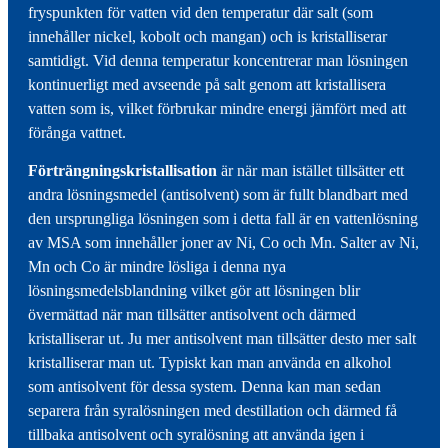
fryspunkten för vatten vid den temperatur där salt (som
innehåller nickel, kobolt och mangan) och is kristalliserar
samtidigt. Vid denna temperatur koncentrerar man lösningen
kontinuerligt med avseende på salt genom att kristallisera
vatten som is, vilket förbrukar mindre energi jämfört med att
förånga vattnet.
Förträngningskristallisation
är när man istället tillsätter ett
andra lösningsmedel (antisolvent) som är fullt blandbart med
den ursprungliga lösningen som i detta fall är en vattenlösning
av MSA som innehåller joner av Ni, Co och Mn. Salter av Ni,
Mn och Co är mindre lösliga i denna nya
lösningsmedelsblandning vilket gör att lösningen blir
övermättad när man tillsätter antisolvent och därmed
kristalliserar ut. Ju mer antisolvent man tillsätter desto mer salt
kristalliserar man ut. Typiskt kan man använda en alkohol
som antisolvent för dessa system. Denna kan man sedan
separera från syralösningen med destillation och därmed få
tillbaka antisolvent och syralösning att använda igen i