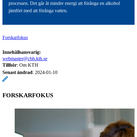
processen. Det går åt mindre energi att förånga en alkohol
jämfört med att förånga vatten.
Forskarfokus
Innehållsansvarig:
webmaster@cbh.kth.se
Tillhör
: Om KTH
Senast ändrad
:
2024-01-10
FORSKARFOKUS