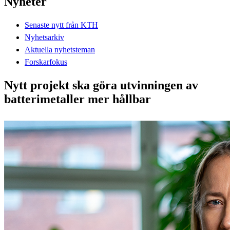
Nyheter
Senaste nytt från KTH
Nyhetsarkiv
Aktuella nyhetsteman
Forskarfokus
Nytt projekt ska göra utvinningen av
batterimetaller mer hållbar