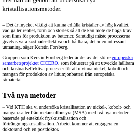
kristallisationsmetoder.
– Det är mycket viktigt att kunna erhålla kristaller av hög kvalitet,
vad gäller renhet, form och storlek så att de kan möte de höga krav
som finns för produktion av batterier. Samtidigt måste processerna
givetvis vara kostnadseffektiva och hållbara, det är en intressant
utmaning, säger Kerstin Forsberg.
Gruppen som Kerstin Forsberg leder är del av det större
europeiska
samarbetsprojektet CICERO
, som fokuserar på att utveckla hållbara
och kostnadseffektiva processer för att utvinna nickel, kobolt och
mangan för produktion av litiumjonbatteri från europeiska
råmaterial.
Två nya metoder
– Vid KTH ska vi undersöka kristallisation av nickel-, kobolt- och
mangan-salter från metansulfonsyra (MSA) med två nya metoder
baserade på eutektisk fryskristallisation och
förträngningskristallisation. Arbetet kommer att engagera en
doktorand och en postdoktor.