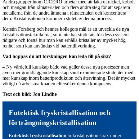
Andra grupper inom CICERO arbetar med att laka ut nickel, kobolt
och mangan från råmaterialen och flera andra steg för att separera
metallerna från de andra ämnena i råmaterialen och koncentrera
dem. Kristallisationen kommer i slutet av denna process.
Kerstin Forsberg och hennes kollegors mål är att utveckla de nya
kristallisationsteknikerna, som inte har studerats för dessa system
tidigare och förstå hur man kan erhålla kristaller av mycket hög
renhet som kan användas vid batteritillverkning.
Vad hoppas du att forskningen kan leda till på sikt?
– Ny värdefull kunskap både vad gäller dessa nya processer men
även mer grundläggande kunskap samt examinerade studenter med
mer kunskap inom batteriproduktion och återvinning. Det är mycket
viktigt då arbetsmarknaden eftersöker denna kompetens.
Text och bild: Jon Lindhe
Eutektisk fryskristallisation och
förträngningskristallisation
Eutektisk fryskristallisation
är kristallisation strax under