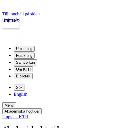
Till innehåll på sidan
Logga in
kth.se
Utbildning
Forskning
Samverkan
Om KTH
Bibliotek
Sök
English
Meny
Akademiska högtider
Upptäck KTH