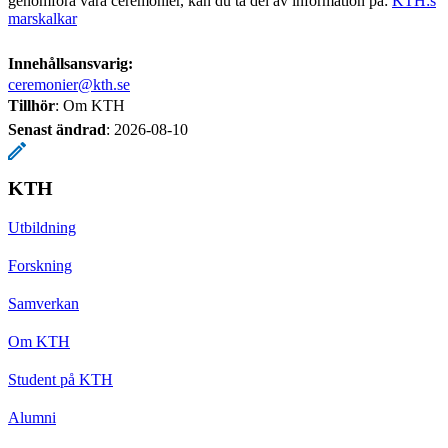
genomföra våra ceremonier, kan du ta del av information på:
KTH:s
marskalkar
Innehållsansvarig:
ceremonier@kth.se
Tillhör
: Om KTH
Senast ändrad
:
2026-08-10
KTH
Utbildning
Forskning
Samverkan
Om KTH
Student på KTH
Alumni