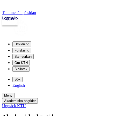
Till innehåll på sidan
Logga in
kth.se
Utbildning
Forskning
Samverkan
Om KTH
Bibliotek
Sök
English
Meny
Akademiska högtider
Upptäck KTH