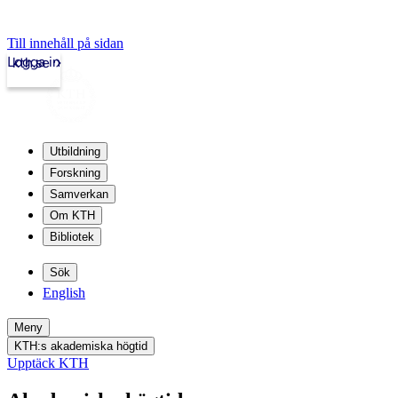
Till innehåll på sidan
Logga in
kth.se
Utbildning
Forskning
Samverkan
Om KTH
Bibliotek
Sök
English
Meny
KTH:s akademiska högtid
Upptäck KTH