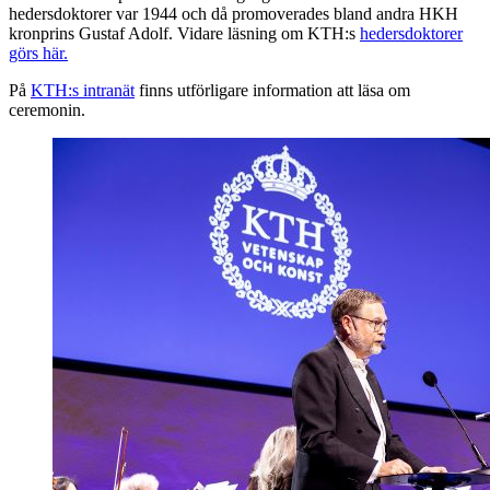
hedersdoktorer var 1944 och då promoverades bland andra HKH
kronprins Gustaf Adolf. Vidare läsning om KTH:s
hedersdoktorer
görs här.
På
KTH:s intranät
finns utförligare information att läsa om
ceremonin.