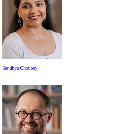
Sandhya Choubey