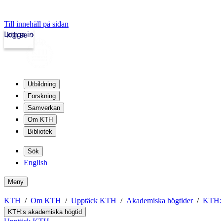
Till innehåll på sidan
Logga in
kth.se
Utbildning
Forskning
Samverkan
Om KTH
Bibliotek
Sök
English
Meny
KTH
Om KTH
Upptäck KTH
Akademiska högtider
KTH:s
KTH:s akademiska högtid