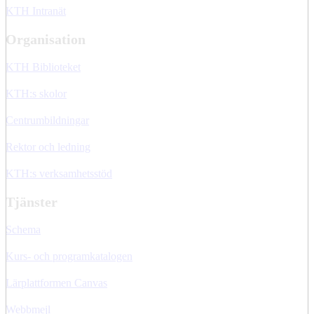
KTH Intranät
Organisation
KTH Biblioteket
KTH:s skolor
Centrumbildningar
Rektor och ledning
KTH:s verksamhetsstöd
Tjänster
Schema
Kurs- och programkatalogen
Lärplattformen Canvas
Webbmejl