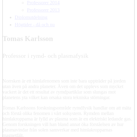
Professorer 2014
Professorer 2013
Diplomutdelning
Högtider - då och nu
Tomas Karlsson
Professor i rymd- och plasmafysik
Norrsken är ett himlafenomen som inte bara uppträder på jorden
utan även på andra planeter. Även om det upplevs som mycket
vackert är det ett resultat av rymdpartiklar som slungas mot
planetens yta vilket kan orsaka stora tekniska störningar.
Tomas Karlssons forskningsområde rymdfysik handlar om att mäta
och förstå olika fenomen i vårt solsystem. Rymden mellan
himlakropparna är fylld av plasma som är en elektriskt ledande gas.
Genom forskningen vill han bland annat öka förståelsen av hur
plasmavindar från solen samverkar med himlakropparnas
magnetfält.