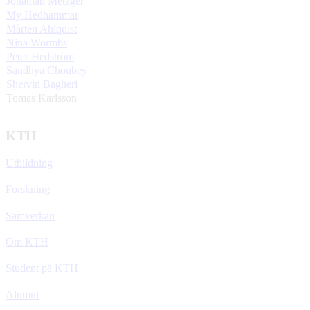
Jonathan Metzger
My Hedhammar
Mårten Ahlquist
Nina Wormbs
Peter Hedström
Sandhya Choubey
Shervin Bagheri
Tomas Karlsson
KTH
Utbildning
Forskning
Samverkan
Om KTH
Student på KTH
Alumni