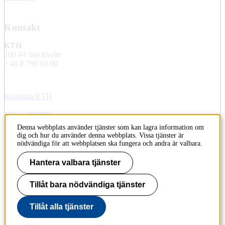
Kontakt
KTH
100 44 Stockholm
+46 8 790 60 00
Kontakta KTH
Jobba på KTH
Denna webbplats använder tjänster som kan lagra information om
Press och media
dig och hur du använder denna webbplats. Vissa tjänster är
nödvändiga för att webbplatsen ska fungera och andra är valbara.
Faktura och betalning KTH
Hantera valbara tjänster
Om KTH:s webbplatser
Tillåt bara nödvändiga tjänster
Tillgänglighetsredogörelse
Tillåt alla tjänster
Till sidans topp