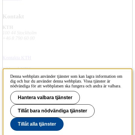
Kontakt
KTH
100 44 Stockholm
+46 8 790 60 00
Kontakta KTH
Jobba på KTH
Denna webbplats använder tjänster som kan lagra information om
Press och media
dig och hur du använder denna webbplats. Vissa tjänster är
nödvändiga för att webbplatsen ska fungera och andra är valbara.
Faktura och betalning KTH
Hantera valbara tjänster
Om KTH:s webbplatser
Tillåt bara nödvändiga tjänster
Tillgänglighetsredogörelse
Tillåt alla tjänster
Till sidans topp