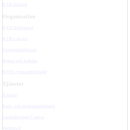
KTH Intranät
Organisation
KTH Biblioteket
KTH:s skolor
Centrumbildningar
Rektor och ledning
KTH:s verksamhetsstöd
Tjänster
Schema
Kurs- och programkatalogen
Lärplattformen Canvas
Webbmejl