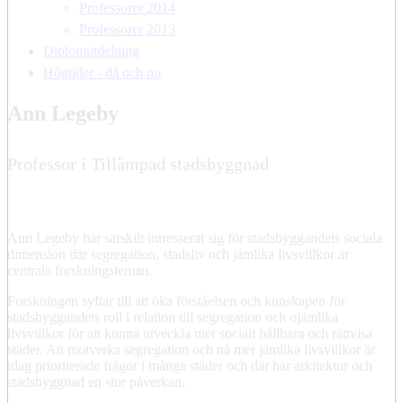
Professorer 2014
Professorer 2013
Diplomutdelning
Högtider - då och nu
Ann Legeby
Professor i Tillämpad stadsbyggnad
Ann Legeby har särskilt intresserat sig för stadsbyggandets sociala
dimension där segregation, stadsliv och jämlika livsvillkor är
centrala forskningsteman.
Forskningen syftar till att öka förståelsen och kunskapen för
stadsbyggandets roll i relation till segregation och ojämlika
livsvillkor för att kunna utveckla mer socialt hållbara och rättvisa
städer. Att motverka segregation och nå mer jämlika livsvillkor är
idag prioriterade frågor i många städer och där har arkitektur och
stadsbyggnad en stor påverkan.