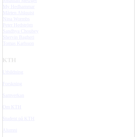
Jonathan Metzger
My Hedhammar
Mårten Ahlquist
Nina Wormbs
Peter Hedström
Sandhya Choubey
Shervin Bagheri
Tomas Karlsson
KTH
Utbildning
Forskning
Samverkan
Om KTH
Student på KTH
Alumni