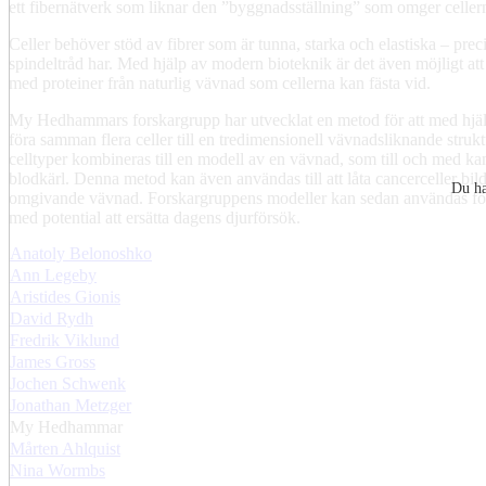
ett fibernätverk som liknar den ”byggnadsställning” som omger celle
Celler behöver stöd av fibrer som är tunna, starka och elastiska – pre
spindeltråd har. Med hjälp av modern bioteknik är det även möjligt att
med proteiner från naturlig vävnad som cellerna kan fästa vid.
My Hedhammars forskargrupp har utvecklat en metod för att med hjäl
föra samman flera celler till en tredimensionell vävnadsliknande stru
celltyper kombineras till en modell av en vävnad, som till och med ka
blodkärl. Denna metod kan även användas till att låta cancerceller bi
Du ha
omgivande vävnad. Forskargruppens modeller kan sedan användas fö
med potential att ersätta dagens djurförsök.
Anatoly Belonoshko
Ann Legeby
Aristides Gionis
David Rydh
Fredrik Viklund
James Gross
Jochen Schwenk
Jonathan Metzger
My Hedhammar
Mårten Ahlquist
Nina Wormbs