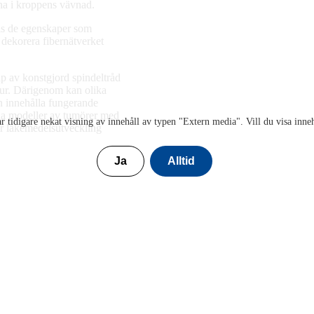
rna i kroppens vävnad.
cis de egenskaper som
 dekorera fibernätverket
p av konstgjord spindeltråd
ktur. Därigenom kan olika
n innehålla fungerande
lda modeller av tumörer med
r tidigare nekat visning av innehåll av typen "
Extern media
". Vill du visa inne
r läkemedelsutveckling
Ja
Alltid