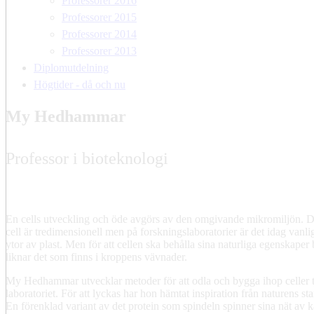
Professorer 2016
Professorer 2015
Professorer 2014
Professorer 2013
Diplomutdelning
Högtider - då och nu
My Hedhammar
Professor i bioteknologi
En cells utveckling och öde avgörs av den omgivande mikromiljön. De
cell är tredimensionell men på forskningslaboratorier är det idag vanliga
ytor av plast. Men för att cellen ska behålla sina naturliga egenskaper
liknar det som finns i kroppens vävnader.
My Hedhammar utvecklar metoder för att odla och bygga ihop celler ti
laboratoriet. För att lyckas har hon hämtat inspiration från naturens sta
En förenklad variant av det protein som spindeln spinner sina nät av 