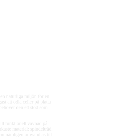
n naturliga miljön för en
st att odla celler på platta
 behöver den ett stöd som
ll funktionell vävnad på
rkaste material: spindeltråd.
kan nämligen omvandlas till