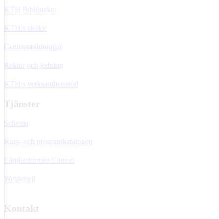
KTH Biblioteket
KTH:s skolor
Centrumbildningar
Rektor och ledning
KTH:s verksamhetsstöd
Tjänster
Schema
Kurs- och programkatalogen
Lärplattformen Canvas
Webbmejl
Kontakt