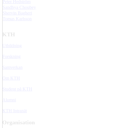
Peter Hedström
Sandhya Choubey
Shervin Bagheri
Tomas Karlsson
KTH
Utbildning
Forskning
Samverkan
Om KTH
Student på KTH
Alumni
KTH Intranät
Organisation