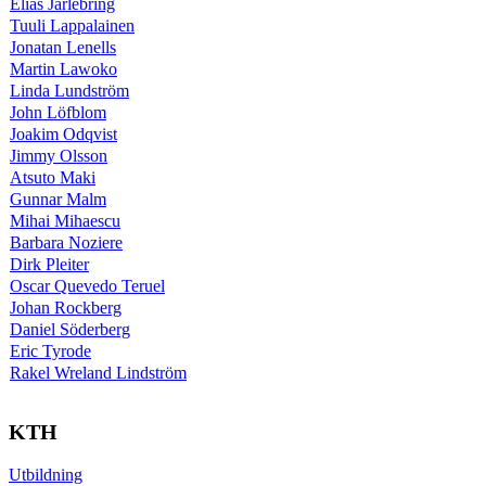
Elias Jarlebring
Tuuli Lappalainen
Jonatan Lenells
Martin Lawoko
Linda Lundström
John Löfblom
Joakim Odqvist
Jimmy Olsson
Atsuto Maki
Gunnar Malm
Mihai Mihaescu
Barbara Noziere
Dirk Pleiter
Oscar Quevedo Teruel
Johan Rockberg
Daniel Söderberg
Eric Tyrode
Rakel Wreland Lindström
KTH
Utbildning