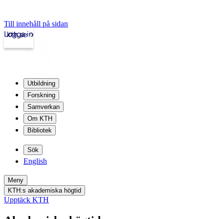
Till innehåll på sidan
Logga in
kth.se
Utbildning
Forskning
Samverkan
Om KTH
Bibliotek
Sök
English
Meny
KTH:s akademiska högtid
Upptäck KTH