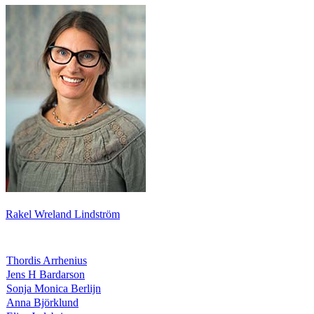
Rakel Wreland Lindström
Thordis Arrhenius
Jens H Bardarson
Sonja Monica Berlijn
Anna Björklund