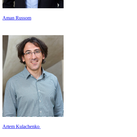
Aman Russom
Artem Kulachenko