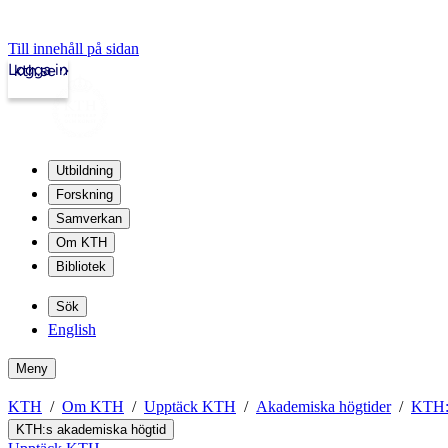
Till innehåll på sidan
Logga in
kth.se
Utbildning
Forskning
Samverkan
Om KTH
Bibliotek
Sök
English
Meny
KTH
Om KTH
Upptäck KTH
Akademiska högtider
KTH:s
KTH:s akademiska högtid