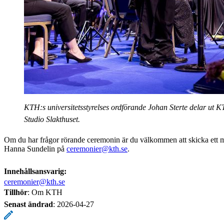
KTH:s universitetsstyrelses ordförande Johan Sterte delar ut KT
Studio Slakthuset.
Om du har frågor rörande ceremonin är du välkommen att skicka ett m
Hanna Sundelin på
ceremonier@kth.se
.
Innehållsansvarig:
ceremonier@kth.se
Tillhör
: Om KTH
Senast ändrad
:
2026-04-27