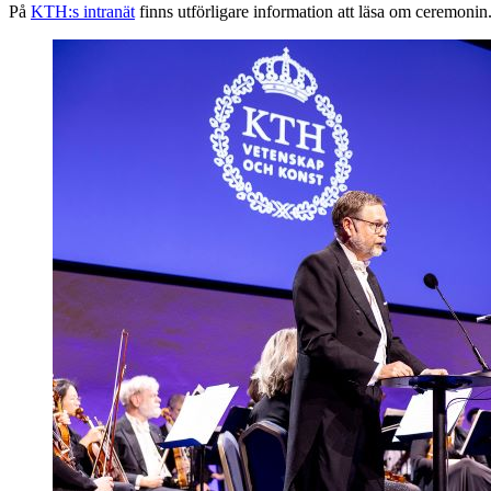
På
KTH:s intranät
finns utförligare information att läsa om ceremonin