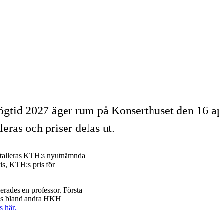
gtid 2027 äger rum på Konserthuset den 16 a
leras och priser delas ut.
stalleras KTH:s nyutnämnda
is, KTH:s pris för
lerades en professor. Första
es bland andra HKH
s här.