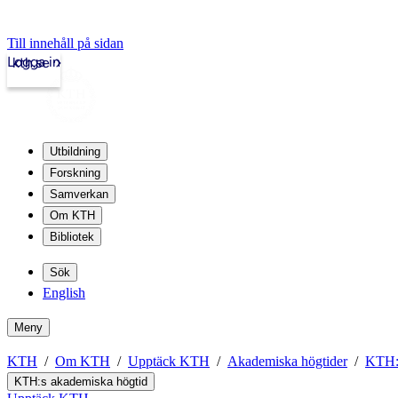
Till innehåll på sidan
Logga in
kth.se
Utbildning
Forskning
Samverkan
Om KTH
Bibliotek
Sök
English
Meny
KTH
Om KTH
Upptäck KTH
Akademiska högtider
KTH:s
KTH:s akademiska högtid