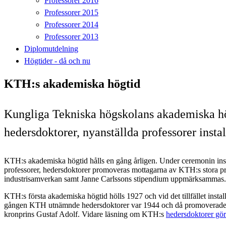
Professorer 2016
Professorer 2015
Professorer 2014
Professorer 2013
Diplomutdelning
Högtider - då och nu
KTH:s akademiska högtid
Kungliga Tekniska högskolans akademiska hö
hedersdoktorer, nyanställda professorer instal
KTH:s akademiska högtid hålls en gång årligen. Under ceremonin in
professorer, hedersdoktorer promoveras mottagarna av KTH:s stora pr
industrisamverkan samt Janne Carlssons stipendium uppmärksammas.
KTH:s första akademiska högtid hölls 1927 och vid det tillfället instal
gången KTH utnämnde hedersdoktorer var 1944 och då promoverad
kronprins Gustaf Adolf. Vidare läsning om KTH:s
hedersdoktorer gör