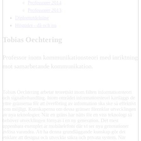
Professorer 2014
Professorer 2013
Diplomutdelning
Högtider - då och nu
Tobias Oechtering
Professor inom kommunikationsteori med inriktning
mot samarbetande kommunikation.
Tobias Oechtering arbetar teoretiskt inom fälten informationsteori
och signalbehandling. Inom området informationsteori kartläggs de
yttre gränserna för att överföring av information ska ske så effektivt
som möjligt. Kunskaperna om dessa gränser förenklar utvecklingen
av nya teknologier. När en gräns har nåtts för en viss teknologi så
behöver utvecklingen förnyas i en ny generation. Det mest
uppenbara exemplet är mobiltelefoni där vi ser nya generationer
avlösa varandra. Att ha denna grundläggande kunskap gör det
enklare att designa och utveckla säkra och privata system. När