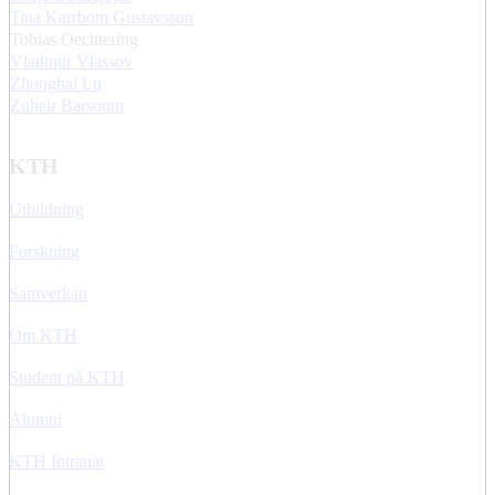
Tina Karrbom Gustavsson
Tobias Oechtering
Vladimir Vlassov
Zhonghai Lu
Zuheir Barsoum
KTH
Utbildning
Forskning
Samverkan
Om KTH
Student på KTH
Alumni
KTH Intranät