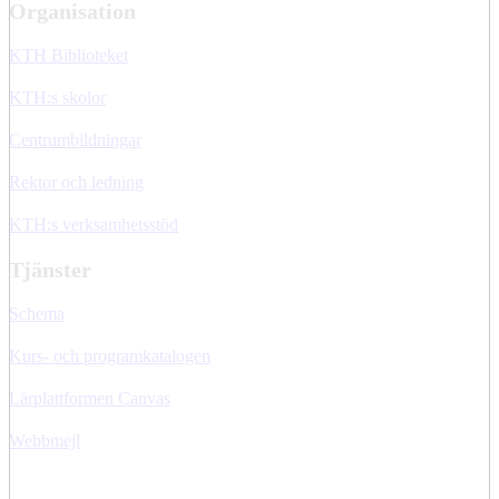
Organisation
KTH Biblioteket
KTH:s skolor
Centrumbildningar
Rektor och ledning
KTH:s verksamhetsstöd
Tjänster
Schema
Kurs- och programkatalogen
Lärplattformen Canvas
Webbmejl