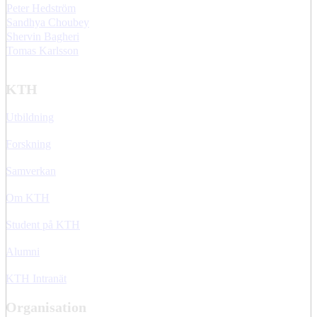
Peter Hedström
Sandhya Choubey
Shervin Bagheri
Tomas Karlsson
KTH
Utbildning
Forskning
Samverkan
Om KTH
Student på KTH
Alumni
KTH Intranät
Organisation