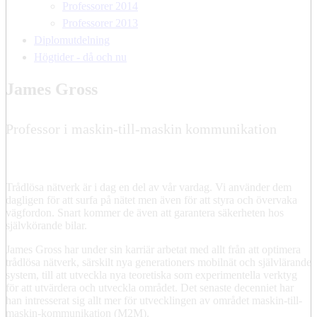
Professorer 2014
Professorer 2013
Diplomutdelning
Högtider - då och nu
James Gross
Professor i maskin-till-maskin kommunikation
Trådlösa nätverk är i dag en del av vår vardag. Vi använder dem
dagligen för att surfa på nätet men även för att styra och övervaka
vägfordon. Snart kommer de även att garantera säkerheten hos
självkörande bilar.
James Gross har under sin karriär arbetat med allt från att optimera
trådlösa nätverk, särskilt nya generationers mobilnät och självlärande
system, till att utveckla nya teoretiska som experimentella verktyg
för att utvärdera och utveckla området. Det senaste decenniet har
han intresserat sig allt mer för utvecklingen av området maskin-till-
maskin-kommunikation (M2M).