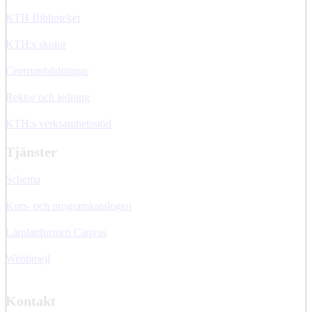
KTH Biblioteket
KTH:s skolor
Centrumbildningar
Rektor och ledning
KTH:s verksamhetsstöd
Tjänster
Schema
Kurs- och programkatalogen
Lärplattformen Canvas
Webbmejl
Kontakt