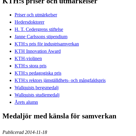
KTH:s priser och utmärkelser
Priser och utmärkelser
Hedersdoktorer
H. T. Cedergrens stiftelse
Janne Carlssons stipendium
KTH:s pris för industrisamverkan
KTH Innovation Award
KTH-violinen
KTH:s stora pris
KTH:s pedagogiska pris
KTH:s rektors jämställdhets- och mångfaldspris
Wallquists bergsmedalj
Wallquists studiemedalj
Årets alumn
Medaljör med känsla för samverkan
Publicerad 2014-11-18