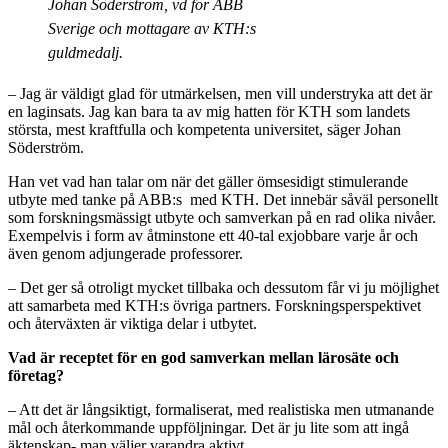
Johan Söderström, vd för ABB
Sverige och mottagare av KTH:s
guldmedalj.
– Jag är väldigt glad för utmärkelsen, men vill understryka att det är
en laginsats. Jag kan bara ta av mig hatten för KTH som landets
största, mest kraftfulla och kompetenta universitet, säger Johan
Söderström.
Han vet vad han talar om när det gäller ömsesidigt stimulerande
utbyte med tanke på ABB:s med KTH. Det innebär såväl personellt
som forskningsmässigt utbyte och samverkan på en rad olika nivåer.
Exempelvis i form av åtminstone ett 40-tal exjobbare varje år och
även genom adjungerade professorer.
– Det ger så otroligt mycket tillbaka och dessutom får vi ju möjlighet
att samarbeta med KTH:s övriga partners. Forskningsperspektivet
och återväxten är viktiga delar i utbytet.
Vad är receptet för en god samverkan mellan lärosäte och
företag?
– Att det är långsiktigt, formaliserat, med realistiska men utmanande
mål och återkommande uppföljningar. Det är ju lite som att ingå
äktenskap- man väljer varandra aktivt.