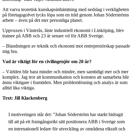
Att varva teoretisk kunskapsinhämtning med nedslag i verkligheten
på företagsgolvet tycks löpa som en tråd genom Johan Söderströms
arbete – även på det mer personliga planet.
Uppvuxen i Västerås, läste industriell ekonomi i Linköping, blev
trainee på ABB och 23 år senare vd för ABB Sverige.
– Blandningen av teknik och ekonomi mot entreprenörskap passade
mig bra.
Vad är viktigt för en civilingenjör om 20 år?
– Världen blir bara mindre och mindre, men samtidigt mer och mer
komplex. Jag tror att kommunikation och konsten att samarbeta blir
ännu viktigare i framtiden. Men problemlösning och analys är som
alltid lika viktiga.
Text: Jill Klackenberg
I motiveringen står det: ”Johan Söderström har starkt bidragit
till att på ett framgångsrikt sätt positionera ABB i Sverige som
en internationell ledare för utveckling av områdena elkraft och