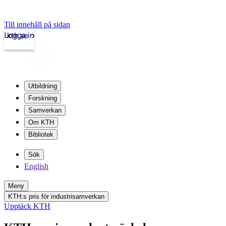
Till innehåll på sidan
Logga in
kth.se
Utbildning
Forskning
Samverkan
Om KTH
Bibliotek
Sök
English
Meny
KTH:s pris för industrisamverkan
Upptäck KTH