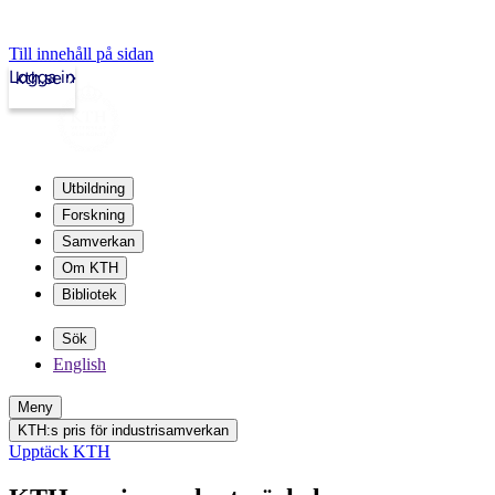
Till innehåll på sidan
Logga in
kth.se
Utbildning
Forskning
Samverkan
Om KTH
Bibliotek
Sök
English
Meny
KTH:s pris för industrisamverkan
Upptäck KTH