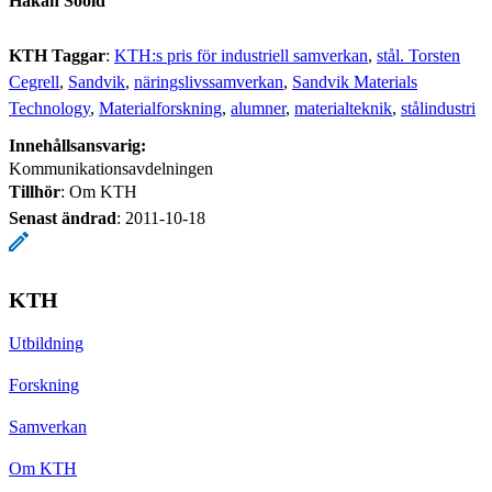
Håkan Soold
KTH Taggar
:
KTH:s pris för industriell samverkan
stål. Torsten
Cegrell
Sandvik
näringslivssamverkan
Sandvik Materials
Technology
Materialforskning
alumner
materialteknik
stålindustri
Innehållsansvarig:
Kommunikationsavdelningen
Tillhör
: Om KTH
Senast ändrad
:
2011-10-18
KTH
Utbildning
Forskning
Samverkan
Om KTH