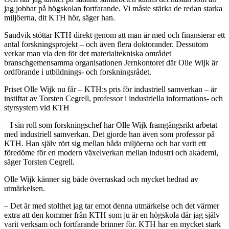
jag jobbar på högskolan fortfarande. Vi måste stärka de redan starka
miljöerna, dit KTH hör, säger han.
Sandvik stöttar KTH direkt genom att man är med och finansierar ett
antal forskningsprojekt – och även flera doktorander. Dessutom
verkar man via den för det materialtekniska området
branschgemensamma organisationen Jernkontoret där Olle Wijk är
ordförande i utbildnings- och forskningsrådet.
Priset Olle Wijk nu får – KTH:s pris för industriell samverkan – är
instiftat av Torsten Cegrell, professor i industriella informations- och
styrsystem vid KTH
– I sin roll som forskningschef har Olle Wijk framgångsrikt arbetat
med industriell samverkan. Det gjorde han även som professor på
KTH. Han själv rört sig mellan båda miljöerna och har varit ett
föredöme för en modern växelverkan mellan industri och akademi,
säger Torsten Cegrell.
Olle Wijk känner sig både överraskad och mycket hedrad av
utmärkelsen.
– Det är med stolthet jag tar emot denna utmärkelse och det värmer
extra att den kommer från KTH som ju är en högskola där jag själv
varit verksam och fortfarande brinner för. KTH har en mycket stark