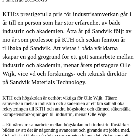
KTH:s prestigefulla pris för industrisamverkan går i
år till en person som har stor erfarenhet av både
industrin och akademien. Åtta år på Sandvik följt av
nio år som professor på KTH och sedan femton år
tillbaka på Sandvik. Att vistas i båda världarna
skapar en god grogrund för ett gott samarbete mellan
industrin och akademin, menar årets pristagare Olle
Wijk, vice vd och forsknings- och teknisk direktör
på Sandvik Materials Technology.
KTH och högskolan är oerhört viktiga för Olle Wijk. Tätare
samverkan mellan industrin och akademien är ett bra sätt att öka
rekryteringen till KTH och andra högskolor och därmed säkerställa
kompetensförsörjningen till industrin, menar Olle Wijk
– Ett närmare samarbete mellan högskolan och industrin förstärker
bilden av att det är någonting avancerat och givande att jobba med.
Och när jag tänker på sådana samarbeten känns det nästan som att