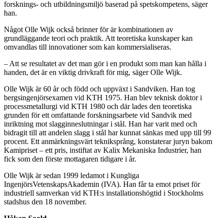
forsknings- och utbildningsmiljö baserad på spetskompetens, säger
han.
Något Olle Wijk också brinner för är kombinationen av
grundläggande teori och praktik. Att teoretiska kunskaper kan
omvandlas till innovationer som kan kommersialiseras.
– Att se resultatet av det man gör i en produkt som man kan hålla i
handen, det är en viktig drivkraft för mig, säger Olle Wijk.
Olle Wijk är 60 år och född och uppväxt i Sandviken. Han tog
bergsingenjörsexamen vid KTH 1975. Han blev teknisk doktor i
processmetallurgi vid KTH 1980 och där lades den teoretiska
grunden för ett omfattande forskningsarbete vid Sandvik med
inriktning mot slagginneslutningar i stål. Han har varit med och
bidragit till att andelen slagg i stål har kunnat sänkas med upp till 99
procent. Ett anmärkningsvärt tekniksprång, konstaterar juryn bakom
Kamipriset – ett pris, instiftat av Kalix Mekaniska Industrier, han
fick som den förste mottagaren tidigare i år.
Olle Wijk är sedan 1999 ledamot i Kungliga
IngenjörsVetenskapsAkademin (IVA). Han får ta emot priset för
industriell samverkan vid KTH:s installationshögtid i Stockholms
stadshus den 18 november.