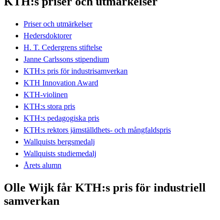
KTH:s priser och utmärkelser
Priser och utmärkelser
Hedersdoktorer
H. T. Cedergrens stiftelse
Janne Carlssons stipendium
KTH:s pris för industrisamverkan
KTH Innovation Award
KTH-violinen
KTH:s stora pris
KTH:s pedagogiska pris
KTH:s rektors jämställdhets- och mångfaldspris
Wallquists bergsmedalj
Wallquists studiemedalj
Årets alumn
Olle Wijk får KTH:s pris för industriell
samverkan