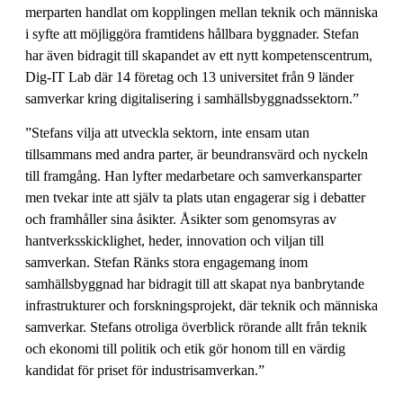
merparten handlat om kopplingen mellan teknik och människa
i syfte att möjliggöra framtidens hållbara byggnader. Stefan
har även bidragit till skapandet av ett nytt kompetenscentrum,
Dig-IT Lab där 14 företag och 13 universitet från 9 länder
samverkar kring digitalisering i samhällsbyggnadssektorn.”
”Stefans vilja att utveckla sektorn, inte ensam utan
tillsammans med andra parter, är beundransvärd och nyckeln
till framgång. Han lyfter medarbetare och samverkansparter
men tvekar inte att själv ta plats utan engagerar sig i debatter
och framhåller sina åsikter. Åsikter som genomsyras av
hantverksskicklighet, heder, innovation och viljan till
samverkan. Stefan Ränks stora engagemang inom
samhällsbyggnad har bidragit till att skapat nya banbrytande
infrastrukturer och forskningsprojekt, där teknik och människa
samverkar. Stefans otroliga överblick rörande allt från teknik
och ekonomi till politik och etik gör honom till en värdig
kandidat för priset för industrisamverkan.”