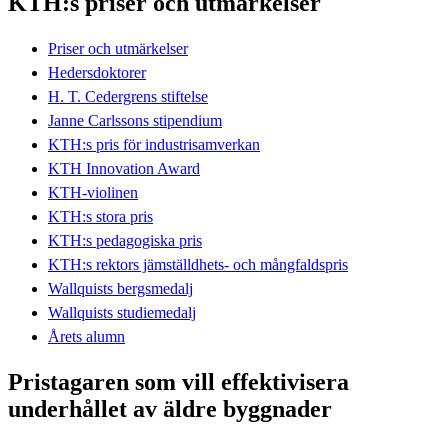
KTH:s priser och utmärkelser
Priser och utmärkelser
Hedersdoktorer
H. T. Cedergrens stiftelse
Janne Carlssons stipendium
KTH:s pris för industrisamverkan
KTH Innovation Award
KTH-violinen
KTH:s stora pris
KTH:s pedagogiska pris
KTH:s rektors jämställdhets- och mångfaldspris
Wallquists bergsmedalj
Wallquists studiemedalj
Årets alumn
Pristagaren som vill effektivisera
underhållet av äldre byggnader