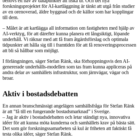
behövs ett hav av datapunkter att fiska ur. Och det nya
forskningsprojektet för AI-kartläggning är tänkt att utgå från studier
av en orenoverad, äldre byggnad och de källor som har kopplingar
till dem.
– Målet är att kartlägga all information om fastigheten med hjälp av
AI-verktyg, för att därefter kunna planera ett långsiktigt, löpande
underhåll. Vi räknar med att få fram åtgärdsförslag och optimala
tidpunkter att hålla sig till i framtiden för att få renoveringsprocessen
att bli så hållbar som möjligt.
I förlängningen, säger Stefan Ränk, ska förhoppningsvis den AI-
genererade underhålls-modellen som tas fram kunna appliceras på
andra delar av samhällets infrastruktur, som järnvägar, vägar och
broar.
Aktiv i bostadsdebatten
En annan branschmässigt angelägen samhällsfråga för Stefan Ränk
är att ”få till en fungerande bostadsmarknad” i Sverige.
– Jag är aktiv i bostadsdebatten och letar ständigt nya, innovativa
idéer för att kunna möta kunderna och samhällets krav på bästa sätt.
Det som gör forskningssamarbeten så kul är friheten att faktiskt få
testa olika idéer, säger Stefan Ränk.