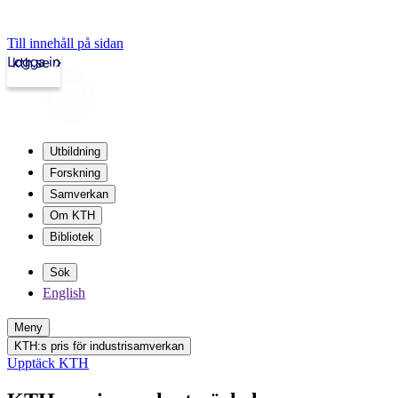
Till innehåll på sidan
Logga in
kth.se
Utbildning
Forskning
Samverkan
Om KTH
Bibliotek
Sök
English
Meny
KTH:s pris för industrisamverkan
Upptäck KTH