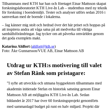
Tillsammans med KTH har han och företaget Einar Mattsson skapat
forskningslaboratoriet KTH Live-In Lab – studenthus med ny teknik
för forskning i boendemiljö. Tester och analyser utförs sedan 2016 i
samverkan med de boende i lokalerna.
– Jag känner mig stolt och hedrad över det här priset och hoppas på
att inspirera andra att våga satsa på att medverka till viktiga
samhällsförändringar. Jag tycker om att påverka omvärlden genom
det goda exemplets makt.
Katarina Ahlfort
(
ahlfort@kth.se
)
Foto: Åke Gunnarsson/VUE AB, Einar Mattsson AB
Utdrag ur KTH:s motivering till valet
av Stefan Ränk som pristagare:
”I syfte att utveckla och utmana byggsektorn tillsammans med
akademin initierade Stefan en historisk satsning genom Einar
Mattsson AB att möjliggöra KTH Live-In Lab. Sedan
bildandet år 2017 har över 60 forskningsprojekt genomförts
med sammanlagd budget på runt en halv miljard. Projekt där