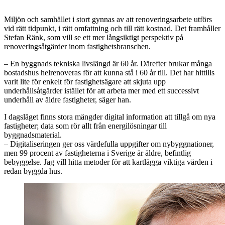
Miljön och samhället i stort gynnas av att renoveringsarbete utförs
vid rätt tidpunkt, i rätt omfattning och till rätt kostnad. Det framhåller
Stefan Ränk, som vill se ett mer långsiktigt perspektiv på
renoveringsåtgärder inom fastighetsbranschen.
– En byggnads tekniska livslängd är 60 år. Därefter brukar många
bostadshus helrenoveras för att kunna stå i 60 år till. Det har hittills
varit lite för enkelt för fastighetsägare att skjuta upp
underhållsåtgärder istället för att arbeta mer med ett successivt
underhåll av äldre fastigheter, säger han.
I dagsläget finns stora mängder digital information att tillgå om nya
fastigheter; data som rör allt från energilösningar till
byggnadsmaterial.
– Digitaliseringen ger oss värdefulla uppgifter om nybyggnationer,
men 99 procent av fastigheterna i Sverige är äldre, befintlig
bebyggelse. Jag vill hitta metoder för att kartlägga viktiga värden i
redan byggda hus.