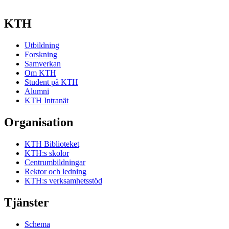
KTH
Utbildning
Forskning
Samverkan
Om KTH
Student på KTH
Alumni
KTH Intranät
Organisation
KTH Biblioteket
KTH:s skolor
Centrumbildningar
Rektor och ledning
KTH:s verksamhetsstöd
Tjänster
Schema