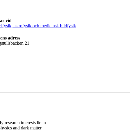
ar vid
elfysik, astrofysik och medicinsk bildfysik
ens adress
gstullsbacken 21
research interests lie in
 physics and dark matter