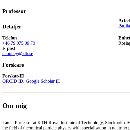
Professor
Arbet
Partik
Detaljer
Telefon
Enhet
+46 79 075 09 70
Rosla
E-post
choubey@kth.se
Forskare
Forskar-ID
ORCID ID
Google Scholar ID
Om mig
I am a Professor at KTH Royal Institute of Technology, Stockholm. My 
the field of theoretical particle physics with specialisation in neutrino