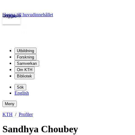
Hoppa till huvudinnehållet
Logga in
kth.se
Utbildning
Forskning
Samverkan
Om KTH
Bibliotek
Sök
English
Meny
KTH
Profiler
Sandhya Choubey