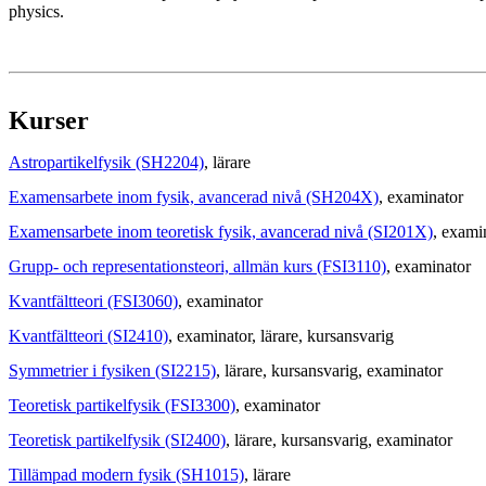
physics.
Kurser
Astropartikelfysik (SH2204)
, lärare
Examensarbete inom fysik, avancerad nivå (SH204X)
, examinator
Examensarbete inom teoretisk fysik, avancerad nivå (SI201X)
, exami
Grupp- och representationsteori, allmän kurs (FSI3110)
, examinator
Kvantfältteori (FSI3060)
, examinator
Kvantfältteori (SI2410)
, examinator
, lärare
, kursansvarig
Symmetrier i fysiken (SI2215)
, lärare
, kursansvarig
, examinator
Teoretisk partikelfysik (FSI3300)
, examinator
Teoretisk partikelfysik (SI2400)
, lärare
, kursansvarig
, examinator
Tillämpad modern fysik (SH1015)
, lärare