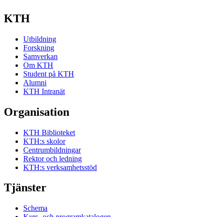
KTH
Utbildning
Forskning
Samverkan
Om KTH
Student på KTH
Alumni
KTH Intranät
Organisation
KTH Biblioteket
KTH:s skolor
Centrumbildningar
Rektor och ledning
KTH:s verksamhetsstöd
Tjänster
Schema
Kurs- och programkatalogen