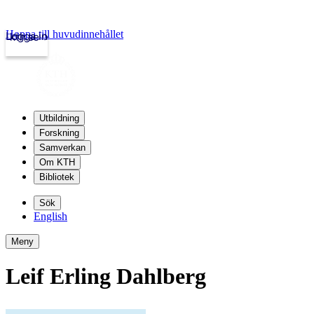
Hoppa till huvudinnehållet
Logga in
kth.se
Utbildning
Forskning
Samverkan
Om KTH
Bibliotek
Sök
English
Meny
Leif Erling Dahlberg