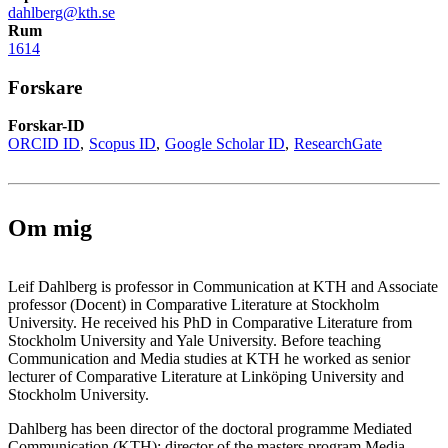
dahlberg@kth.se
Rum
1614
Forskare
Forskar-ID
ORCID ID
Scopus ID
Google Scholar ID
ResearchGate
Om mig
Leif Dahlberg is professor in Communication at KTH and Associate
professor (Docent) in Comparative Literature at Stockholm
University. He received his PhD in Comparative Literature from
Stockholm University and Yale University. Before teaching
Communication and Media studies at KTH he worked as senior
lecturer of Comparative Literature at Linköping University and
Stockholm University.
Dahlberg has been director of the doctoral programme Mediated
Communication (KTH); director of the masters program Media