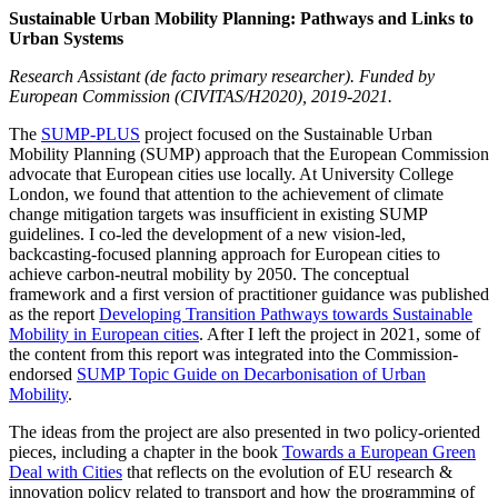
Sustainable Urban Mobility Planning: Pathways and Links to
Urban Systems
Research Assistant (de facto primary researcher). Funded by
European Commission (CIVITAS/H2020), 2019-2021.
The
SUMP-PLUS
project focused on the Sustainable Urban
Mobility Planning (SUMP) approach that the European Commission
advocate that European cities use locally. At University College
London, we found that attention to the achievement of climate
change mitigation targets was insufficient in existing SUMP
guidelines. I co-led the development of a new vision-led,
backcasting-focused planning approach for European cities to
achieve carbon-neutral mobility by 2050. The conceptual
framework and a first version of practitioner guidance was published
as the report
Developing Transition Pathways towards Sustainable
Mobility in European cities
. After I left the project in 2021, some of
the content from this report was integrated into the Commission-
endorsed
SUMP Topic Guide on Decarbonisation of Urban
Mobility
.
The ideas from the project are also presented in two policy-oriented
pieces, including a chapter in the book
Towards a European Green
Deal with Cities
that reflects on the evolution of EU research &
innovation policy related to transport and how the programming of