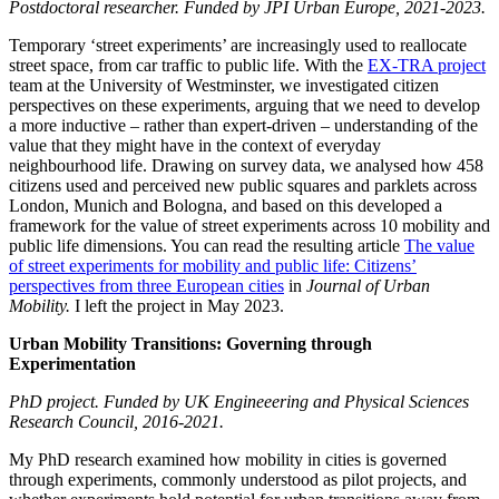
Postdoctoral researcher. Funded by JPI Urban Europe, 2021-2023.
Temporary ‘street experiments’ are increasingly used to reallocate
street space, from car traffic to public life. With the
EX-TRA project
team at the University of Westminster, we investigated citizen
perspectives on these experiments, arguing that we need to develop
a more inductive – rather than expert-driven – understanding of the
value that they might have in the context of everyday
neighbourhood life. Drawing on survey data, we analysed how 458
citizens used and perceived new public squares and parklets across
London, Munich and Bologna, and based on this developed a
framework for the value of street experiments across 10 mobility and
public life dimensions. You can read the resulting article
The value
of street experiments for mobility and public life: Citizens’
perspectives from three European cities
in
Journal of Urban
Mobility.
I left the project in May 2023.
Urban Mobility Transitions: Governing through
Experimentation
PhD project. Funded by UK Engineeering and Physical Sciences
Research Council, 2016-2021.
My PhD research examined how mobility in cities is governed
through experiments, commonly understood as pilot projects, and