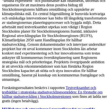
“urbana experiment” och pilotinsatser kan finansieras, utformas och
organiseras för att maximera deras positiva bidrag till
Stockholmsregionens hållbara omställning och uppnåelse av
klimatpolitiska mål. En central frågeställning är huruvida kortvariga
och småskaliga interventioner kan bidra till långsiktig transformation
av stadsregionernas planeringsprocesser och byggda miljö. Detta
arbetssätt med testverksamhet utpekas som viktigt i Region
Stockholms planer för Stockholmsregionens framtid, inklusive
Regional utvecklingsplan för Stockholmsregionen (RUFS),
Klimatfärdplan 2050 samt Handlingsplan för hållbar
stadsutveckling. Genom dokumentstudier och intervjuer undersöker
projektet hur ett urval kommuner inom Stockholms län arbetar
konkret med experimentering och hur innovationerna som testas
anknyter till kommunernas översiktsplanering samt Regionens
strategiska mål och prioriteringar. Projektets övergripande ambition
är att utveckla rekommendationer som kan förstärka Region
Stockholms kapacitet att stötta och styra innovation för hållbar
omställning, baserat på kunskap om kommunernas framgångar och
utmaningar.
Forskningsresultaten beskrivs i rapporten
Testverksamhet och
testbäddar i strategiska stadsutvecklingsområden: En förstudie om
hållbar stadsutveckling i Stockholmsregionen
som finns att ladda ner
gratis (ingen betalvägg).