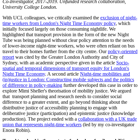
Co-Investigator,
2017-2019. Unfunded research collaboration,
University College London.
With UCL colleagues, we critically examined the
exclusion of night-
time workers from London's Night Time Economy policy
, which
initially focused largely on those consuming nightlife. We
highlighted that transport provision in the form of the new Night
Tube was being planned without clear policy attention to the needs
of lower-income night-time workers, who were often reliant on bus
travel to their homes further from the city centre. Our
policy-oriented
report
was cited by the Greater London Authority and City of
Sydney, with an academic perspective given in the article
Socio-
spatial and temporal dimensions of transport equity for London's
Night Time Economy
. A second article
Night-time mobilities and
(in)justice in London: Constructing mobile subjects and the politics
of difference in policy-making
further developed this case in order to
explore Mimi Sheller's theorisation of mobility justice. We argued
that transport planning and research needs to consider social
difference to a greater extent, and go beyond thinking about the
distributive justice of accessibility planning to engage with
deliberative justice (participation) and epistemic justice (knowledge
production). The project ended with a
collaboration with a UK trade
union that represents night-time workers
(led by my co-investigator
Enora Robin).