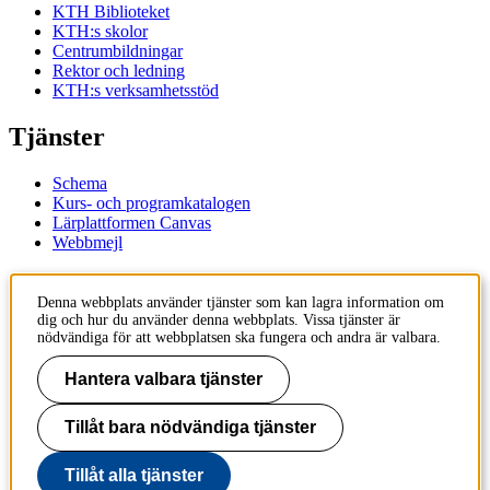
KTH Biblioteket
KTH:s skolor
Centrumbildningar
Rektor och ledning
KTH:s verksamhetsstöd
Tjänster
Schema
Kurs- och programkatalogen
Lärplattformen Canvas
Webbmejl
Kontakt
Denna webbplats använder tjänster som kan lagra information om
dig och hur du använder denna webbplats. Vissa tjänster är
KTH
nödvändiga för att webbplatsen ska fungera och andra är valbara.
100 44 Stockholm
+46 8 790 60 00
Hantera valbara tjänster
Kontakta KTH
Tillåt bara nödvändiga tjänster
Jobba på KTH
Press och media
Faktura och betalning KTH
Tillåt alla tjänster
Om KTH:s webbplatser