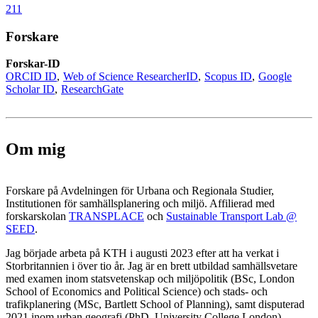
211
Forskare
Forskar-ID
ORCID ID
Web of Science ResearcherID
Scopus ID
Google
Scholar ID
ResearchGate
Om mig
Forskare på Avdelningen för Urbana och Regionala Studier,
Institutionen för samhällsplanering och miljö. Affilierad med
forskarskolan
TRANSPLACE
och
Sustainable Transport Lab @
SEED
.
Jag började arbeta på KTH i augusti 2023 efter att ha verkat i
Storbritannien i över tio år. Jag är en brett utbildad samhällsvetare
med examen inom statsvetenskap och miljöpolitik (BSc, London
School of Economics and Political Science) och stads- och
trafikplanering (MSc, Bartlett School of Planning), samt disputerad
2021 inom urban geografi (PhD, University College London).