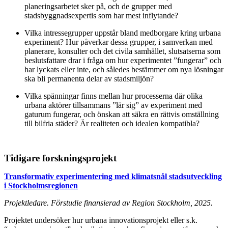
planeringsarbetet sker på, och de grupper med
stadsbyggnadsexpertis som har mest inflytande?
Vilka intressegrupper uppstår bland medborgare kring urbana
experiment? Hur påverkar dessa grupper, i samverkan med
planerare, konsulter och det civila samhället, slutsatserna som
beslutsfattare drar i fråga om hur experimentet ”fungerar” och
har lyckats eller inte, och således bestämmer om nya lösningar
ska bli permanenta delar av stadsmiljön?
Vilka spänningar finns mellan hur processerna där olika
urbana aktörer tillsammans ”lär sig” av experiment med
gaturum fungerar, och önskan att säkra en rättvis omställning
till bilfria städer? Är realiteten och idealen kompatibla?
Tidigare forskningsprojekt
Transformativ experimentering med klimatsnål stadsutveckling
i Stockholmsregionen
Projektledare. Förstudie finansierad av Region Stockholm, 2025.
Projektet undersöker hur urbana innovationsprojekt eller s.k.