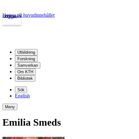
Hoppa till huvudinnehållet
Logga in
kth.se
Utbildning
Forskning
Samverkan
Om KTH
Bibliotek
Sök
English
Meny
Emilia Smeds