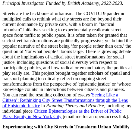
Principal Investigator. Funded by British Academy, 2022-2023.
Streets are the backbone of urbanism. The COVID-19 pandemic
multiplied calls to rethink what city streets are for, beyond their
current dominance by private cars, with a boom in "tactical
urbanism" initiatives seeking to experimentally reallocate street
space from traffic to public space. It is often taken for granted that
such street transformations are politically progressive, yet behind the
popular narrative of the street being ‘for people rather than cars,’ the
question of ‘for what people?’ looms large. There is growing debate
about the implications of tactical street transformations for social
justice, including questions of social diversity with respect to
participating publics, and how radical or emancipatory the politics at
play really are. This project brought together scholars of spatial and
transport planning to critically reﬂect on ongoing street
transformations from the perspective of 'epistemic justice' or ‘whose
knowledge counts’ in interactions between citizens and planners.
You can read the resulting collection of essays
'Seeing Like a
Citizen’: Rethinking City Street Transformations through the Lens
of Epistemic Justice
in
Planning Theory and Practice
, including my
individual piece
Citizen Epistemologies as the Driver of Public
Plaza Equity in New York City
[email me for an open-access link].
Experimenting with City Streets to Transform Urban Mobility