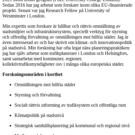
Sedan 2016 har jag arbetat som forskare inom olika EU-finansierade
projekt. Senast var jag Research Fellow på University of
Westminster i London.
Min expertis som forskare är hållbar och rättvis omställning av
stadsmiljöer och infrastruktursystem, speciellt verktyg för styrning
och offentlig förvaltning av omställningen mot bilfria städer. Jag är
även intresserad av och har skrivit om klimat- och innovationspolitik
på stadsnivå. Min forskning har ofta legat nära planeringspraktiken:
jag har själv arbetat som trafikplanerare i London och Helsingfors,
samt samarbetat med kommuner, regioner,
kollektivtrafiksmyndigheter osv i många olika europeiska städer.
Forskningsområden i korthet
Omställningen mot bilfria städer
Styrning och förvaltning
Socialt rättvis utforming av trafiksystem och offentliga rum
Klimatpolitik på stadsnivå
Strategisk samhällsplanering på kommunal och regional nivå