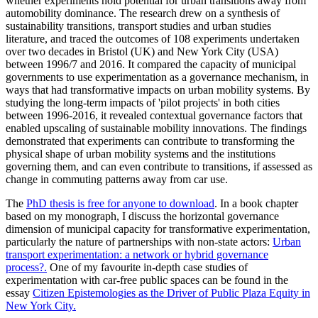
whether experiments hold potential for urban transitions away from
automobility dominance. The research drew on a synthesis of
sustainability transitions, transport studies and urban studies
literature, and traced the outcomes of 108 experiments undertaken
over two decades in Bristol (UK) and New York City (USA)
between 1996/7 and 2016. It compared the capacity of municipal
governments to use experimentation as a governance mechanism, in
ways that had transformative impacts on urban mobility systems. By
studying the long-term impacts of 'pilot projects' in both cities
between 1996-2016, it revealed contextual governance factors that
enabled upscaling of sustainable mobility innovations. The findings
demonstrated that experiments can contribute to transforming the
physical shape of urban mobility systems and the institutions
governing them, and can even contribute to transitions, if assessed as
change in commuting patterns away from car use.
The
PhD thesis is free for anyone to download
. In a book chapter
based on my monograph, I discuss the horizontal governance
dimension of municipal capacity for transformative experimentation,
particularly the nature of partnerships with non-state actors:
Urban
transport experimentation: a network or hybrid governance
process?.
One of my favourite in-depth case studies of
experimentation with car-free public spaces can be found in the
essay
Citizen Epistemologies as the Driver of Public Plaza Equity in
New York City.