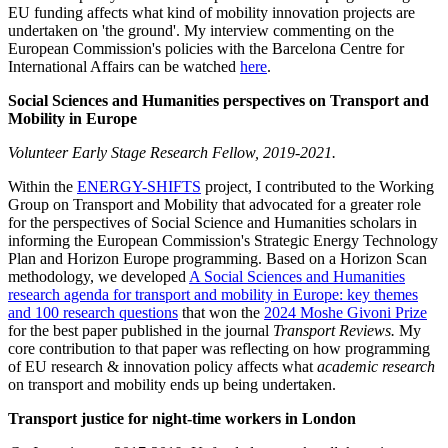
EU funding affects what kind of mobility innovation projects are
undertaken on 'the ground'. My interview commenting on the
European Commission's policies with the Barcelona Centre for
International Affairs can be watched
here
.
Social Sciences and Humanities perspectives on Transport and
Mobility in Europe
Volunteer Early Stage Research Fellow, 2019-2021.
Within the
ENERGY-SHIFTS
project, I contributed to the Working
Group on Transport and Mobility that advocated for a greater role
for the perspectives of Social Science and Humanities scholars in
informing the European Commission's Strategic Energy Technology
Plan and Horizon Europe programming. Based on a Horizon Scan
methodology, we developed
A Social Sciences and Humanities
research agenda for transport and mobility in Europe: key themes
and 100 research questions
that won the
2024 Moshe Givoni Prize
for the best paper published in the journal
Transport Reviews.
My
core contribution to that paper was reflecting on how programming
of EU research & innovation policy affects what
academic research
on transport and mobility ends up being undertaken.
Transport justice for night-time workers in London