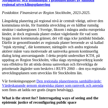
Möjligheter och utmaningar i genomförandet av samtida
regional utvecklingsplanering
Postdoktor. Finansierat av Region Stockholm, 2023-2025.
Långsiktig planering på regional nivå är centralt viktigt, utöver den
kommulana nivån, för framtida utveckling av en hållbar rumslig
struktur i stadsregioner. I Sverige, liksom i mångra andra europeiska
länder, är dock regionala planer endast vägledande för vad som
byggs inom kommunala gränser, det vill säga icke juridiskt bindade.
Därför är genomförandet av regionala planer beroende av så kallad
"mjuk styrning", där kommuner, näringsliv och andra regionala
aktörer måste vara motiverade att samverka genom kontinuerlig
dialog kring ansvarstagande. I detta projekt undersöker KTH, på
uppdrag av Region Stockholm, vilka slags styrningsverktyg kunde
vara effektiva för att stöda denna samverkan och förverkliga de
prioriterade åtgärder som beskrivs i RUFS 2060 – den nya regionala
utvecklingsplanen som utvecklas för Stockholms län.
Vår forskningsrapport
Den regionala planeringens samhällsvärde:
Värdeskapande genom strategiska planer som ramverk och agenda
som finns att ladda ner gratis (ingen betalvägg).
What is the street for? Interrogating ways of seeing and the
epistemic justice of reconfiguring public space