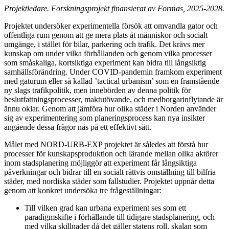
Projektledare. Forskningsprojekt finansierat av Formas, 2025-2028.
Projektet undersöker experimentella försök att omvandla gator och
offentliga rum genom att ge mera plats åt människor och socialt
umgänge, i stället för bilar, parkering och trafik. Det krävs mer
kunskap om under vilka förhållanden och genom vilka processer
som småskaliga, kortsiktiga experiment kan bidra till långsiktig
samhällsförändring. Under COVID-pandemin framkom experiment
med gaturum eller så kallad ’tactical urbanism’ som en framstående
ny slags trafikpolitik, men innebörden av denna politik för
beslutfattningsprocesser, maktutövande, och medborgarinflytande är
ännu oklar. Genom att jämföra hur olika städer i Norden använder
sig av experimentering som planeringsprocess kan nya insikter
angående dessa frågor nås på ett effektivt sätt.
Målet med NORD-URB-EXP projektet är således att förstå hur
processer för kunskapsproduktion och lärande mellan olika aktörer
inom stadsplanering möjliggör att experiment får långsiktiga
påverkningar och bidrar till en socialt rättvis omställning till bilfria
städer, med nordiska städer som fallstudier. Projektet uppnår detta
genom att konkret undersöka tre frågeställningar:
Till vilken grad kan urbana experiment ses som ett
paradigmskifte i förhållande till tidigare stadsplanering, och
med vilka skillnader då det gäller statens roll, skalan som