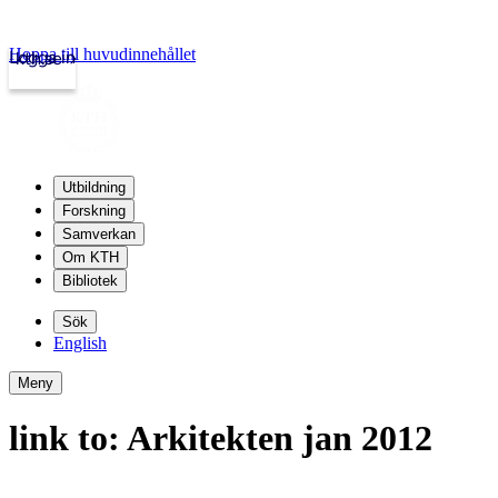
Hoppa till huvudinnehållet
Logga in
kth.se
Utbildning
Forskning
Samverkan
Om KTH
Bibliotek
Sök
English
Meny
link to: Arkitekten jan 2012