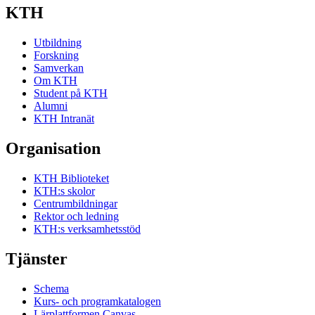
KTH
Utbildning
Forskning
Samverkan
Om KTH
Student på KTH
Alumni
KTH Intranät
Organisation
KTH Biblioteket
KTH:s skolor
Centrumbildningar
Rektor och ledning
KTH:s verksamhetsstöd
Tjänster
Schema
Kurs- och programkatalogen
Lärplattformen Canvas