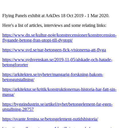
Flying Panels exhibit at ArkDes 18 Oct 2019 - 1 Mar 2020.
Here's a list of articles, interviews and some relating links:
https://www.dn.se/kultur-noje/konstrecensioner/konstrecension-
flygande-betong-fran-utopi-till-dystopi/
https://www.svd.se/nar-betongen-fick-visionerna-att-flyga
https://www.sydsvenskan.se/2019-11-05/alskade-och-hatade-
betongfororter
https://arkitekten.se/nyheter/mangarig-forskning-bakom-
betongutstallning/
https://arkitektur.se/kritik/konstruktionernas-historia-har-fatt-sin-
massa/
https://byggindustrin.se/artikel/nyhet/betongelement-far-egen-
utstallning-28757
https://svante.femina.se/betongelement-nutidshistoria/