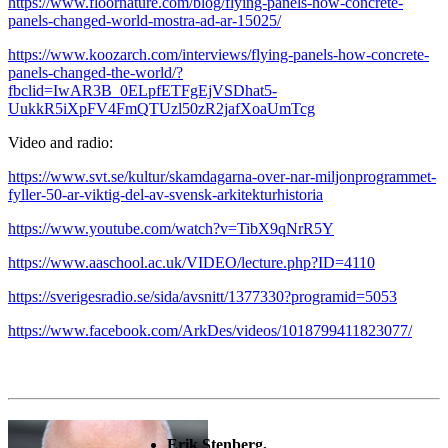
https://www.floornature.com/blog/flying-panels-how-concrete-
panels-changed-world-mostra-ad-ar-15025/
https://www.koozarch.com/interviews/flying-panels-how-concrete-
panels-changed-the-world/?
fbclid=IwAR3B_0ELpfETFgEjVSDhat5-
UukkR5iXpFV4FmQTUzl50zR2jafXoaUmTcg
Video and radio:
https://www.svt.se/kultur/skamdagarna-over-nar-miljonprogrammet-
fyller-50-ar-viktig-del-av-svensk-arkitekturhistoria
https://www.youtube.com/watch?v=TibX9qNrR5Y
https://www.aaschool.ac.uk/VIDEO/lecture.php?ID=4110
https://sverigesradio.se/sida/avsnitt/1377330?programid=5053
https://www.facebook.com/ArkDes/videos/1018799411823077/
Erik Stenberg,