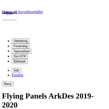
Hoppa till huvudinnehållet
Logga in
kth.se
Utbildning
Forskning
Samverkan
Om KTH
Bibliotek
Sök
English
Meny
Flying Panels ArkDes 2019-
2020