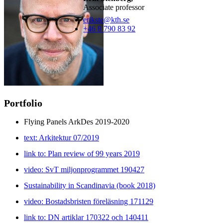
Associate professor
erikste@kth.se
+46 8 790 83 92
Portfolio
Flying Panels ArkDes 2019-2020
text: Arkitektur 07/2019
link to: Plan review of 99 years 2019
video: SvT miljonprogrammet 190427
Sustainability in Scandinavia (book 2018)
video: Bostadsbristen föreläsning 171129
link to: DN artiklar 170322 och 140411