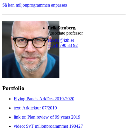
Så kan miljonprogrammen anpassas
Erik Stenberg,
Associate professor
erikste@kth.se
+46 8 790 83 92
Portfolio
Flying Panels ArkDes 2019-2020
text: Arkitektur 07/2019
link to: Plan review of 99 years 2019
video: SvT miljonprogrammet 190427