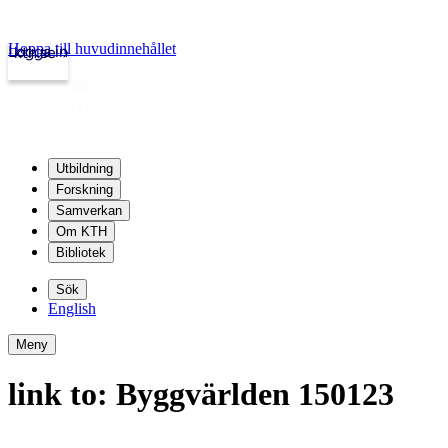
Hoppa till huvudinnehållet
Logga in
kth.se
Utbildning
Forskning
Samverkan
Om KTH
Bibliotek
Sök
English
Meny
link to: Byggvärlden 150123