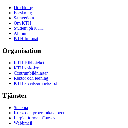
Utbildning
Forskning
Samverkan
Om KTH
Student på KTH
Alumni
KTH Intranät
Organisation
KTH Biblioteket
KTH:s skolor
Centrumbildningar
Rektor och ledning
KTH:s verksamhetsstöd
Tjänster
Schema
Kurs- och programkatalogen
Lärplattformen Canvas
Webbmejl