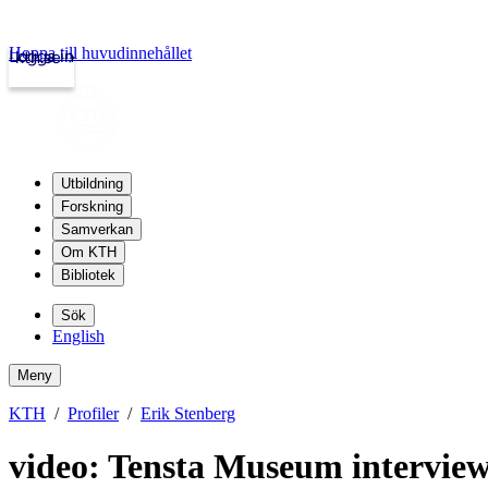
Hoppa till huvudinnehållet
Logga in
kth.se
Utbildning
Forskning
Samverkan
Om KTH
Bibliotek
Sök
English
Meny
KTH
Profiler
Erik Stenberg
video: Tensta Museum intervie