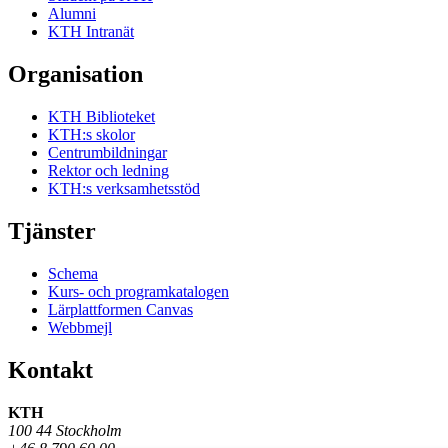
Alumni
KTH Intranät
Organisation
KTH Biblioteket
KTH:s skolor
Centrumbildningar
Rektor och ledning
KTH:s verksamhetsstöd
Tjänster
Schema
Kurs- och programkatalogen
Lärplattformen Canvas
Webbmejl
Kontakt
KTH
100 44 Stockholm