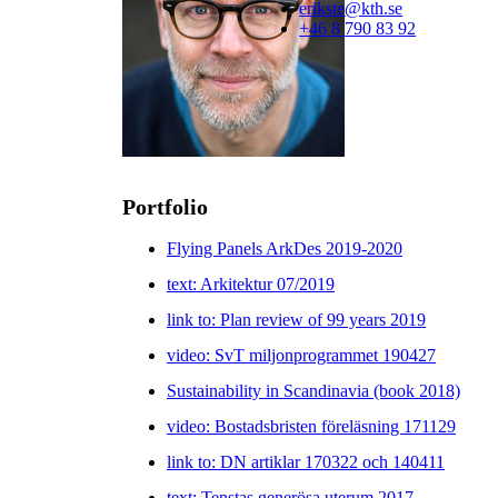
erikste@kth.se
+46 8 790 83 92
Portfolio
Flying Panels ArkDes 2019-2020
text: Arkitektur 07/2019
link to: Plan review of 99 years 2019
video: SvT miljonprogrammet 190427
Sustainability in Scandinavia (book 2018)
video: Bostadsbristen föreläsning 171129
link to: DN artiklar 170322 och 140411
text: Tenstas generösa uterum 2017