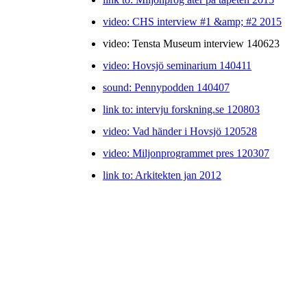
video: CHS interview #1 &amp; #2 2015
video: Tensta Museum interview 140623
video: Hovsjö seminarium 140411
sound: Pennypodden 140407
link to: intervju forskning.se 120803
video: Vad händer i Hovsjö 120528
video: Miljonprogrammet pres 120307
link to: Arkitekten jan 2012