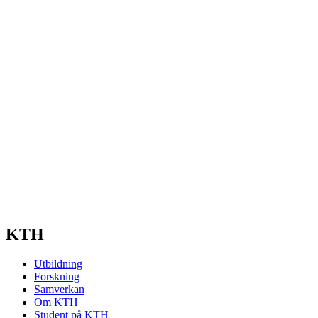
KTH
Utbildning
Forskning
Samverkan
Om KTH
Student på KTH