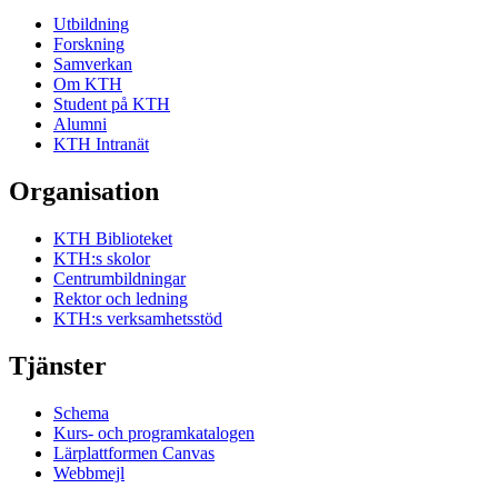
Utbildning
Forskning
Samverkan
Om KTH
Student på KTH
Alumni
KTH Intranät
Organisation
KTH Biblioteket
KTH:s skolor
Centrumbildningar
Rektor och ledning
KTH:s verksamhetsstöd
Tjänster
Schema
Kurs- och programkatalogen
Lärplattformen Canvas
Webbmejl