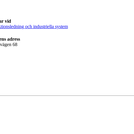
ar vid
tionsledning och industriella system
ens adress
lvägen 68