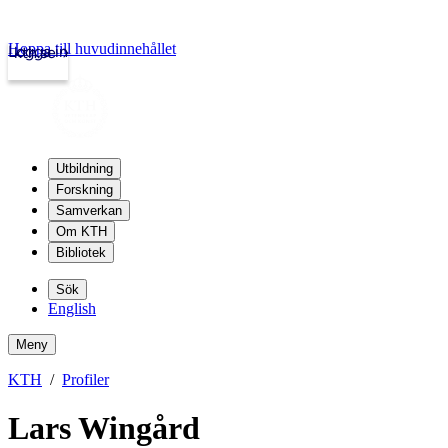
Hoppa till huvudinnehållet
Logga in
kth.se
Utbildning
Forskning
Samverkan
Om KTH
Bibliotek
Sök
English
Meny
KTH
Profiler
Lars Wingård