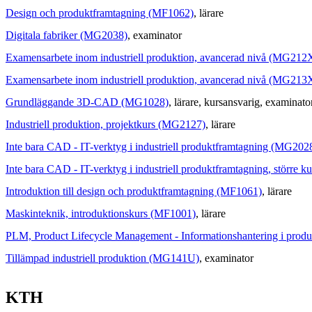
Design och produktframtagning (MF1062)
, lärare
Digitala fabriker (MG2038)
, examinator
Examensarbete inom industriell produktion, avancerad nivå (MG212
Examensarbete inom industriell produktion, avancerad nivå (MG213
Grundläggande 3D-CAD (MG1028)
, lärare
, kursansvarig
, examinato
Industriell produktion, projektkurs (MG2127)
, lärare
Inte bara CAD - IT-verktyg i industriell produktframtagning (MG202
Inte bara CAD - IT-verktyg i industriell produktframtagning, större 
Introduktion till design och produktframtagning (MF1061)
, lärare
Maskinteknik, introduktionskurs (MF1001)
, lärare
PLM, Product Lifecycle Management - Informationshantering i pro
Tillämpad industriell produktion (MG141U)
, examinator
KTH