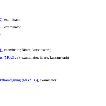
X)
, examinator
X)
, examinator
r
8)
, examinator
, lärare
, kursansvarig
kurs (MG2128)
, examinator
, lärare
, kursansvarig
duktframtagning (MG2135)
, examinator