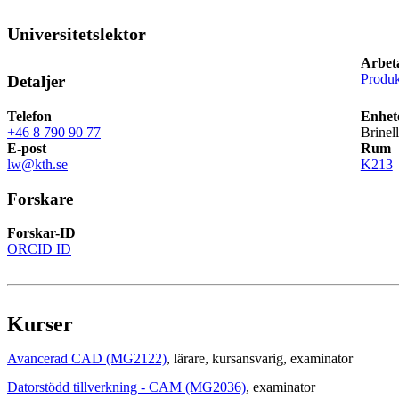
Universitetslektor
Arbet
Produk
Detaljer
Telefon
Enhet
+46 8 790 90 77
Brinel
E-post
Rum
lw@kth.se
K213
Forskare
Forskar-ID
ORCID ID
Kurser
Avancerad CAD (MG2122)
, lärare
, kursansvarig
, examinator
Datorstödd tillverkning - CAM (MG2036)
, examinator