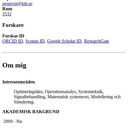
penqvist@kth.se
Rum
3532
Forskare
Forskar-ID
ORCID ID
Scopus ID
Google Scholar ID
ResearchGate
Om mig
Intresseområden
Optimeringslära, Operationsanalys, Systemteknik,
Signalbehandling, Matematisk systemeori, Modellering och
Simulering.
AKADEMISK BAKGRUND
2009 - Nu