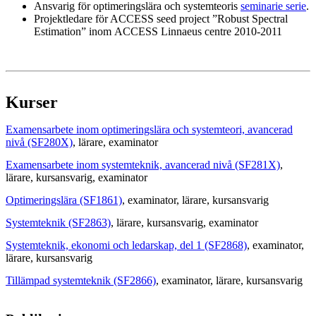
Ansvarig för optimeringslära och systemteoris
seminarie serie
.
Projektledare för ACCESS seed project ”Robust Spectral
Estimation” inom ACCESS Linnaeus centre 2010-2011
Kurser
Examensarbete inom optimeringslära och systemteori, avancerad
nivå (SF280X)
, lärare
, examinator
Examensarbete inom systemteknik, avancerad nivå (SF281X)
,
lärare
, kursansvarig
, examinator
Optimeringslära (SF1861)
, examinator
, lärare
, kursansvarig
Systemteknik (SF2863)
, lärare
, kursansvarig
, examinator
Systemteknik, ekonomi och ledarskap, del 1 (SF2868)
, examinator
,
lärare
, kursansvarig
Tillämpad systemteknik (SF2866)
, examinator
, lärare
, kursansvarig