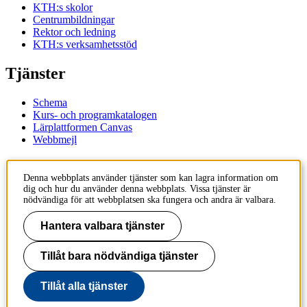
KTH:s skolor
Centrumbildningar
Rektor och ledning
KTH:s verksamhetsstöd
Tjänster
Schema
Kurs- och programkatalogen
Lärplattformen Canvas
Webbmejl
Kontakt
Denna webbplats använder tjänster som kan lagra information om
dig och hur du använder denna webbplats. Vissa tjänster är
KTH
nödvändiga för att webbplatsen ska fungera och andra är valbara.
100 44 Stockholm
+46 8 790 60 00
Hantera valbara tjänster
Kontakta KTH
Tillåt bara nödvändiga tjänster
Jobba på KTH
Press och media
Faktura och betalning KTH
Tillåt alla tjänster
Om KTH:s webbplatser