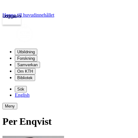
Hoppa till huvudinnehållet
Logga in
kth.se
Utbildning
Forskning
Samverkan
Om KTH
Bibliotek
Sök
English
Meny
Per Enqvist