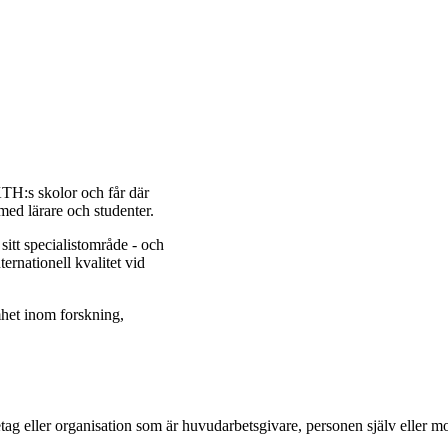
TH:s skolor och får där
ed lärare och studenter.
itt specialistområde - och
ernationell kvalitet vid
mhet inom forskning,
företag eller organisation som är huvudarbetsgivare, personen själv elle