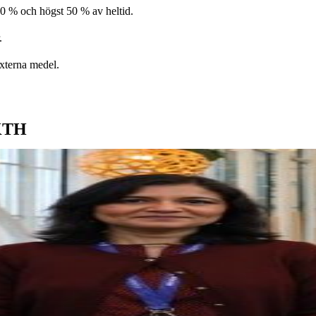
0 % och högst 50 % av heltid.
.
externa medel.
 KTH