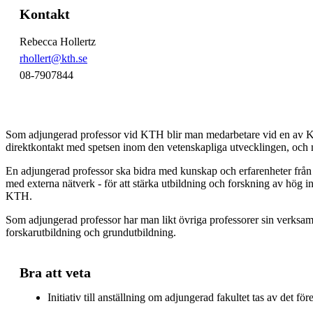
Kontakt
Rebecca Hollertz
rhollert@kth.se
08-7907844
Som adjungerad professor vid KTH blir man medarbetare vid en av K
direktkontakt med spetsen inom den vetenskapliga utvecklingen, och m
En adjungerad professor ska bidra med kunskap och erfarenheter från s
med externa nätverk - för att stärka utbildning och forskning av hög int
KTH.
Som adjungerad professor har man likt övriga professorer sin verksa
forskarutbildning och grundutbildning.
Bra att veta
Initiativ till anställning om adjungerad fakultet tas av det 