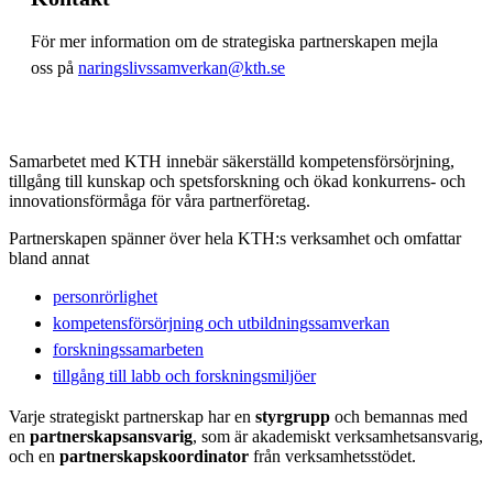
För mer information om de strategiska partnerskapen mejla
oss på
naringslivssamverkan@kth.se
Samarbetet med KTH innebär säkerställd kompetensförsörjning,
tillgång till kunskap och spetsforskning och ökad konkurrens- och
innovationsförmåga för våra partnerföretag.
Partnerskapen spänner över hela KTH:s verksamhet och omfattar
bland annat
personrörlighet
kompetensförsörjning och utbildningssamverkan
forskningssamarbeten
tillgång till labb och forskningsmiljöer
Varje strategiskt partnerskap har en
styrgrupp
och bemannas med
en
partnerskapsansvarig
, som är akademiskt verksamhetsansvarig,
och en
partnerskapskoordinator
från verksamhetsstödet.