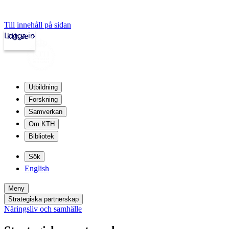
Till innehåll på sidan
Logga in
kth.se
Utbildning
Forskning
Samverkan
Om KTH
Bibliotek
Sök
English
Meny
Strategiska partnerskap
Näringsliv och samhälle