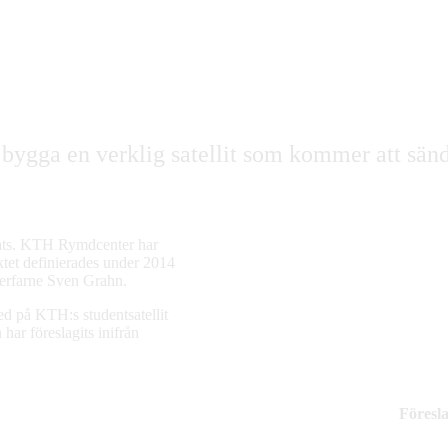
bygga en verklig satellit som kommer att sän
esats. KTH Rymdcenter har
ektet definierades under 2014
t erfarne Sven Grahn.
ed på KTH:s studentsatellit
har föreslagits inifrån
Föresla