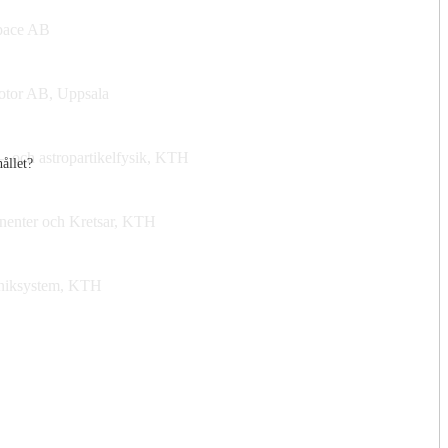
ace AB
otor AB, Uppsala
l-, och astropartikelfysik, KTH
hållet?
enter och Kretsar, KTH
oniksystem, KTH