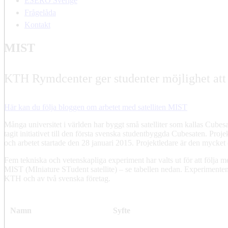
ESERO Sverige
Frågelåda
Kontakt
MIST
KTH Rymdcenter ger studenter möjlighet att 
Här kan du följa bloggen om arbetet med satelliten MIST
Många universitet i världen har byggt små satelliter som kallas Cub
tagit initiativet till den första svenska studentbyggda Cubesaten. Proj
och arbetet startade den 28 januari 2015. Projektledare är den mycke
Fem tekniska och vetenskapliga experiment har valts ut för att följa m
MIST (MIniature STudent satellite) – se tabellen nedan. Experimenten 
KTH och av två svenska företag.
Namn
Syfte