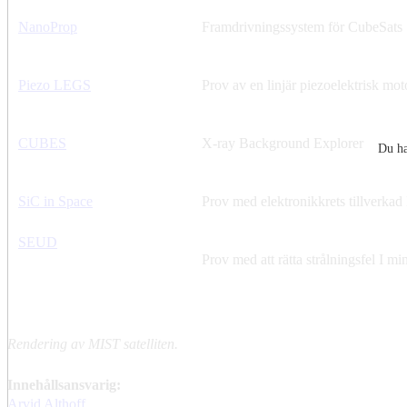
NanoProp
Framdrivningssystem för CubeSats
Piezo LEGS
Prov av en linjär piezoelektrisk mot
CUBES
X-ray Background Explorer
Du ha
SiC in Space
Prov med elektronikkrets tillverkad 
SEUD
Prov med att rätta strålningsfel I mi
Rendering av MIST satelliten.
Innehållsansvarig:
Arvid Althoff