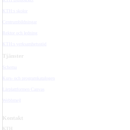
KTH:s skolor
Centrumbildningar
Rektor och ledning
KTH:s verksamhetsstöd
Tjänster
Schema
Kurs- och programkatalogen
Lärplattformen Canvas
Webbmejl
Kontakt
KTH