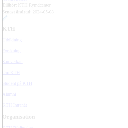
Tillhör
: KTH Rymdcenter
Senast ändrad
:
2024-05-08
KTH
Utbildning
Forskning
Samverkan
Om KTH
Student på KTH
Alumni
KTH Intranät
Organisation
KTH Biblioteket