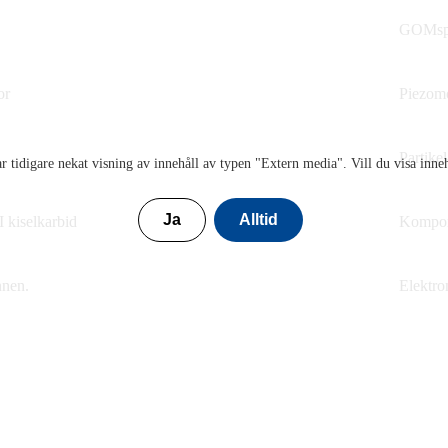
GOMsp
or
Piezom
Partike
r tidigare nekat visning av innehåll av typen "
Extern media
". Vill du visa inne
Ja
Alltid
I kiselkarbid
Kompon
nnen.
Elektr