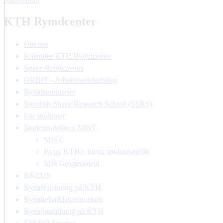
Samverkan
KTH Rymdcenter
Om oss
Kalender KTH Rymdcenter
Space Rendezvous
ORBIT - Arbetsmarknadsdag
Rymdseminarier
Swedish Space Research School (SSRS)
För studenter
Studentsatelliten MIST
MIST
Bygg KTH:s första studentsatellit
MIST-experiment
REXUS
Rymdforskning på KTH
Rymdtekniklaboratorium
Rymdutställning på KTH