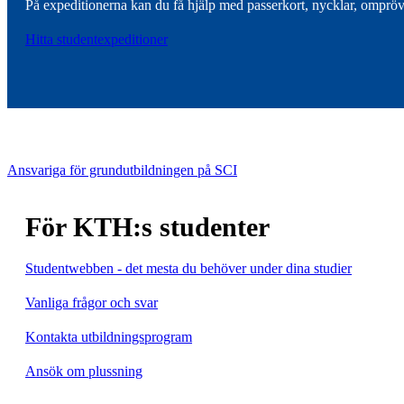
På expeditionerna kan du få hjälp med passerkort, nycklar, omprövn
Hitta studentexpeditioner
Ansvariga för grundutbildningen på SCI
För KTH:s studenter
Studentwebben - det mesta du behöver under dina studier
Vanliga frågor och svar
Kontakta utbildningsprogram
Ansök om plussning