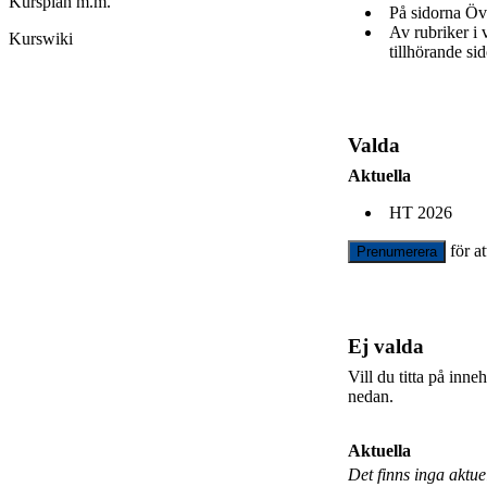
Kursplan m.m.
På sidorna Öv
Av rubriker i
Kurswiki
tillhörande sid
Valda
Aktuella
HT 2026
för a
Prenumerera
Ej valda
Vill du titta på inn
nedan.
Aktuella
Det finns inga aktu