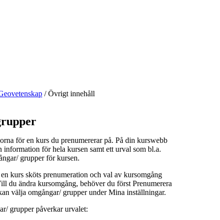
Geovetenskap
/
Övrigt innehåll
rupper
orna för en kurs du prenumererar på. På din kurswebb
n information för hela kursen samt ett urval som bl.a.
ångar/ grupper för kursen.
å en kurs sköts prenumeration och val av kursomgång
 Vill du ändra kursomgång, behöver du först Prenumerera
kan välja omgångar/ grupper under Mina inställningar.
r/ grupper påverkar urvalet: