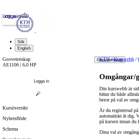
Logga in
kth.se
Sök
English
Geovetenskap
KTH
/
Kurswebb
/
Geovetenskap
AE1106 | 6,0 HP
Omgångar/g
Logga in
Din kurswebb är sid
hittar du både allmä
beror på val av omg
Kursöversikt
Är du registrerad p
automatiskt åt dig.
Nyhetsflöde
på kursen innan du 
Schema
Dina val av omgånga