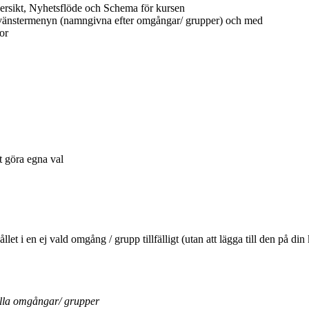
ersikt, Nyhetsflöde och Schema för kursen
 vänstermenyn (namngivna efter omgångar/ grupper) och med
or
tt göra egna val
ehållet i en ej vald omgång / grupp tillfälligt (utan att lägga till den 
ella omgångar/ grupper