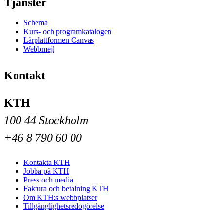
Tjänster
Schema
Kurs- och programkatalogen
Lärplattformen Canvas
Webbmejl
Kontakt
KTH
100 44 Stockholm
+46 8 790 60 00
Kontakta KTH
Jobba på KTH
Press och media
Faktura och betalning KTH
Om KTH:s webbplatser
Tillgänglighetsredogörelse