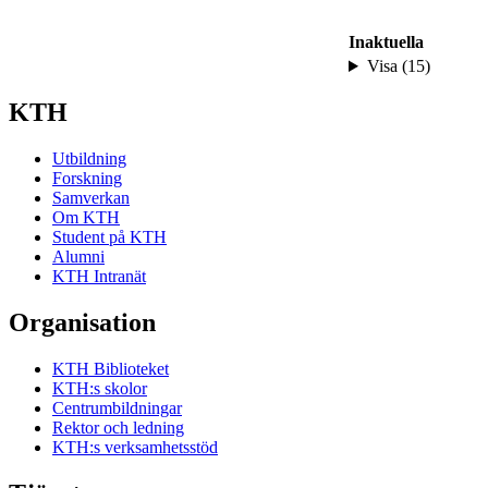
Inaktuella
Visa (15)
KTH
Utbildning
Forskning
Samverkan
Om KTH
Student på KTH
Alumni
KTH Intranät
Organisation
KTH Biblioteket
KTH:s skolor
Centrumbildningar
Rektor och ledning
KTH:s verksamhetsstöd