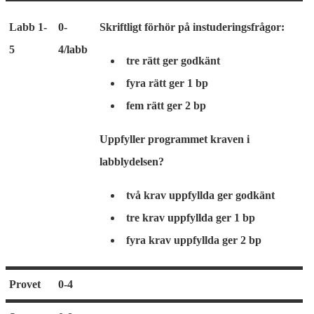
Labb 1-
0-
Skriftligt förhör på instuderingsfrågor:
5
4/labb
tre rätt ger godkänt
fyra rätt ger 1 bp
fem rätt ger 2 bp
Uppfyller programmet kraven i
labblydelsen?
två krav uppfyllda ger godkänt
tre krav uppfyllda ger 1 bp
fyra krav uppfyllda ger 2 bp
Provet
0-4