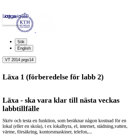
Logga in
kth.se
Sök
English
VT 2014 prgs14
Läxa 1 (förberedelse för labb 2)
Läxa - ska vara klar till nästa veckas
labbtillfälle
Skriv och testa en funktion, som beräknar någon kostnad för en
lokal (eller en skola), t ex lokalhyra, el, internet, städning,vatten,
värme, försäkring, kontorsmaskiner, telefon,...