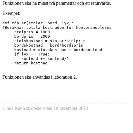
Funktionen ska ha minst två parametrar och ett returvärde.
Exempel:
def möbler(stolar, bord, lyx):
#Beräknar totala kostnaden för kontorsmöblerna
     stolpris = 1000
     bordpris = 2000
     stolskostnad = stolar*stolpris
     bordskostnad = bord*bordspris
     kostnad = stolskostnad + bordskostnad
     if lyx == True:
        kostnad += kostnad/2
     return kostnad
Funktionen ska användas i laboration 2.
Linda Kann
skapade sidan
18 december 2013