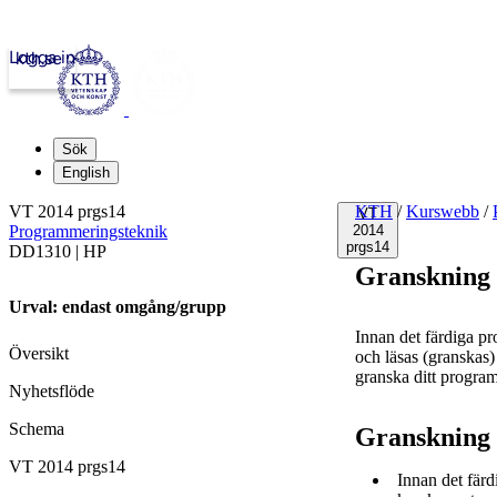
Logga in
kth.se
Sök
English
VT 2014 prgs14
KTH
/
Kurswebb
/
VT
Programmeringsteknik
2014
prgs14
DD1310 | HP
Granskning
Urval: endast omgång/grupp
Innan det färdiga pr
Översikt
och läsas (granskas)
granska ditt program,
Nyhetsflöde
Schema
Granskning
VT 2014 prgs14
Innan det färd