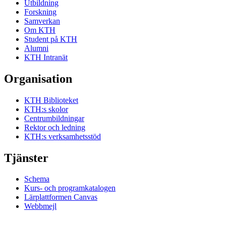
Utbildning
Forskning
Samverkan
Om KTH
Student på KTH
Alumni
KTH Intranät
Organisation
KTH Biblioteket
KTH:s skolor
Centrumbildningar
Rektor och ledning
KTH:s verksamhetsstöd
Tjänster
Schema
Kurs- och programkatalogen
Lärplattformen Canvas
Webbmejl