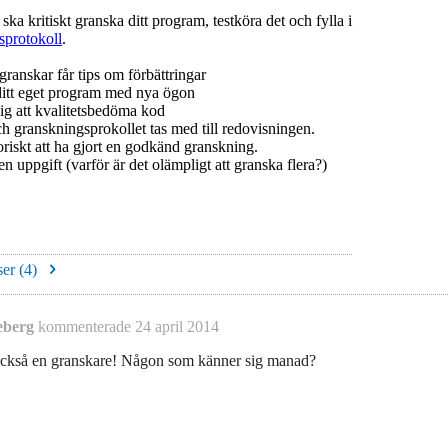
ska kritiskt granska ditt program, testköra det och fylla i
sprotokoll
.
ranskar får tips om förbättringar
ditt eget program med nya ögon
ig att kvalitetsbedöma kod
 granskningsprokollet tas med till redovisningen.
oriskt att ha gjort en godkänd granskning.
n uppgift (varför är det olämpligt att granska flera?)
er (
4
)
eberg
kommenterade
24 april 2014
också en granskare! Någon som känner sig manad?