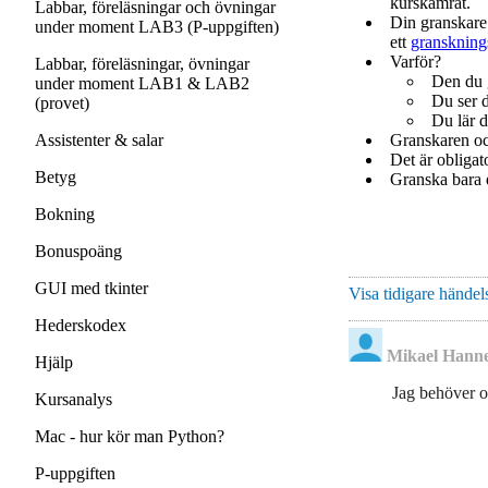
kurskamrat.
Labbar, föreläsningar och övningar
Din granskare 
under moment LAB3 (P-uppgiften)
ett
granskning
Varför?
Labbar, föreläsningar, övningar
Den du g
under moment LAB1 & LAB2
Du ser 
(provet)
Du lär d
Assistenter & salar
Granskaren och
Det är obligat
Betyg
Granska bara e
Bokning
Bonuspoäng
GUI med tkinter
Visa tidigare händels
Hederskodex
Mikael Hann
Hjälp
Jag behöver 
Kursanalys
Mac - hur kör man Python?
P-uppgiften