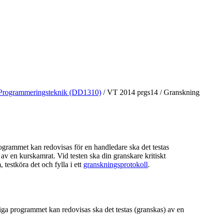
Programmeringsteknik (DD1310)
/
VT 2014 prgs14
/
Granskning
ogrammet kan redovisas för en handledare ska det testas
 av en kurskamrat. Vid testen ska din granskare kritiskt
 testköra det och fylla i ett
granskningsprotokoll
.
iga programmet kan redovisas ska det testas (granskas) av en