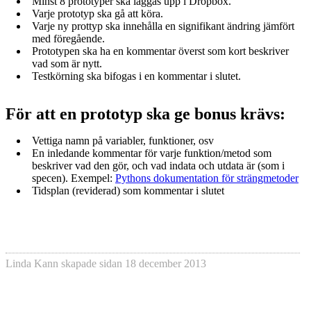
Minst 8 prototyper ska läggas upp i Dropbox.
Varje prototyp ska gå att köra.
Varje ny prottyp ska innehålla en signifikant ändring jämfört
med föregående.
Prototypen ska ha en kommentar överst som kort beskriver
vad som är nytt.
Testkörning ska bifogas i en kommentar i slutet.
För att en prototyp ska ge bonus krävs:
Vettiga namn på variabler, funktioner, osv
En inledande kommentar för varje funktion/metod som
beskriver vad den gör, och vad indata och utdata är (som i
specen). Exempel:
Pythons dokumentation för strängmetoder
Tidsplan (reviderad) som kommentar i slutet
Linda Kann
skapade sidan
18 december 2013