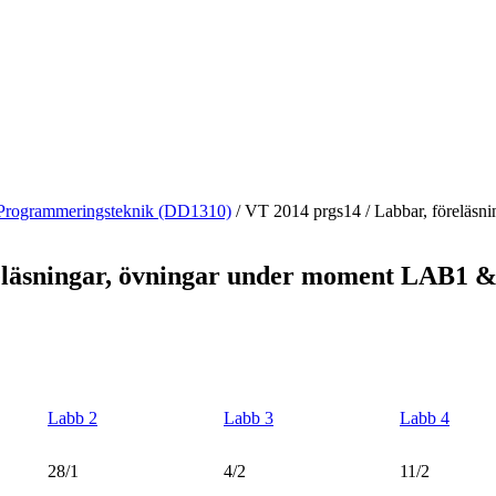
Programmeringsteknik (DD1310)
/
VT 2014 prgs14
/
Labbar, föreläsn
eläsningar, övningar under moment LAB1 &
Labb 2
Labb 3
Labb 4
28/1
4/2
11/2