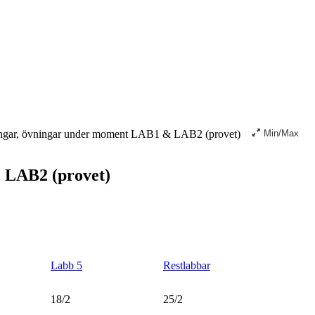
ingar, övningar under moment LAB1 & LAB2 (provet)
Min/Max
 LAB2 (provet)
Labb 5
Restlabbar
18/2
25/2