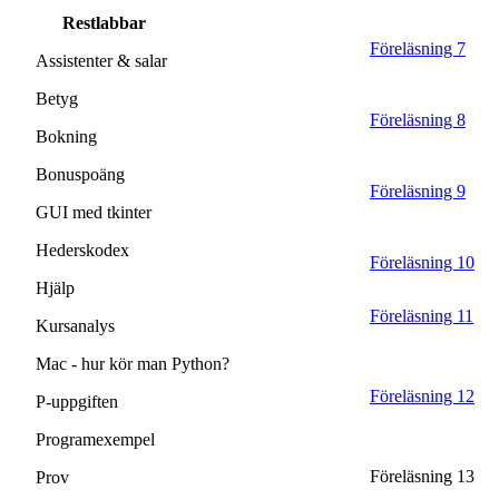
Restlabbar
Föreläsning 7
Assistenter & salar
Betyg
Föreläsning 8
Bokning
Bonuspoäng
Föreläsning 9
GUI med tkinter
Hederskodex
Föreläsning 10
Hjälp
Föreläsning 11
Kursanalys
Mac - hur kör man Python?
Föreläsning 12
P-uppgiften
Programexempel
Föreläsning 13
Prov