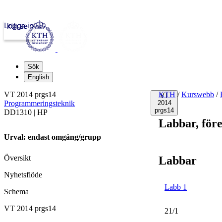
Logga in
kth.se
Sök
English
VT 2014 prgs14
KTH
/
Kurswebb
/
VT
Programmeringsteknik
2014
prgs14
DD1310 | HP
Labbar, för
Urval: endast omgång/grupp
Översikt
Labbar
Nyhetsflöde
Labb 1
Schema
VT 2014 prgs14
21/1