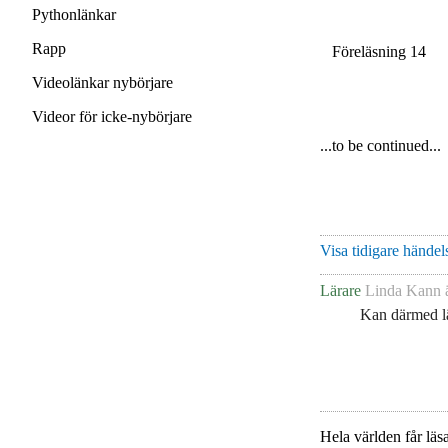
Pythonlänkar
Rapp
Föreläsning 14
Videolänkar nybörjare
Videor för icke-nybörjare
...to be continued...
Visa tidigare händels
Lärare
Linda Kann
ä
Kan därmed lä
Hela världen får läsa