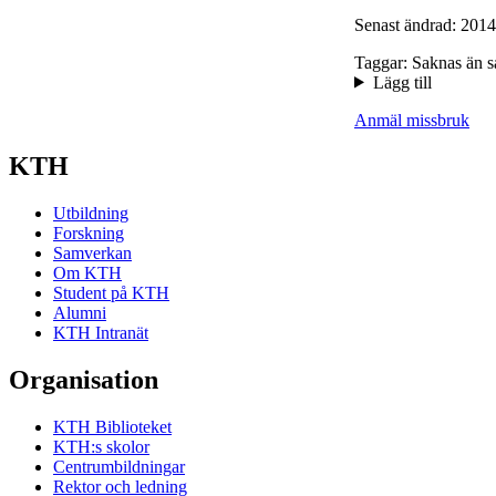
Senast ändrad: 2014
Taggar: Saknas än s
Lägg till
Anmäl missbruk
KTH
Utbildning
Forskning
Samverkan
Om KTH
Student på KTH
Alumni
KTH Intranät
Organisation
KTH Biblioteket
KTH:s skolor
Centrumbildningar
Rektor och ledning