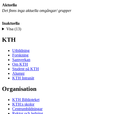
Aktuella
Det finns inga aktuella omgångar/ grupper
Inaktuella
Visa (13)
KTH
Utbildning
Forskning
Samverkan
Om KTH
Student på KTH
Alumni
KTH Intranät
Organisation
KTH Biblioteket
KTH:s skolor
Centrumbildningar
Rektor och ledning