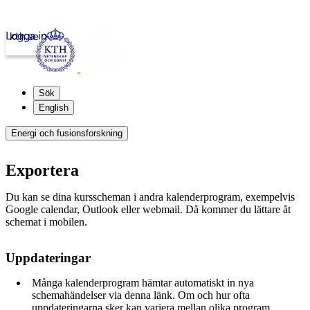
Logga in
kth.se
Sök
English
Energi och fusionsforskning
Exportera
Du kan se dina kursscheman i andra kalenderprogram, exempelvis
Google calendar, Outlook eller webmail. Då kommer du lättare åt
schemat i mobilen.
Uppdateringar
Många kalenderprogram hämtar automatiskt in nya
schemahändelser via denna länk. Om och hur ofta
uppdateringarna sker kan variera mellan olika program.